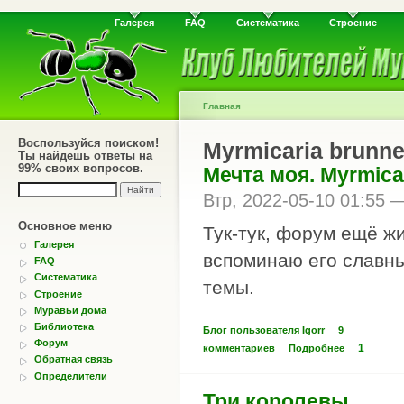
Галерея
FAQ
Систематика
Строение
Главная
Воспользуйся поиском!
Myrmicaria brunn
Ты найдешь ответы на
99% своих вопросов.
Мечта моя. Myrmicar
Втр, 2022-05-10 01:55
Основное меню
Тук-тук, форум ещё жи
Галерея
вспоминаю его славны
FAQ
Систематика
темы.
Строение
Муравьи дома
Библиотека
Блог пользователя Igorr
9
Форум
1
комментариев
Подробнее
Обратная связь
Определители
Три королевы