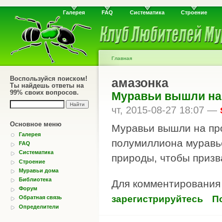
Галерея
FAQ
Систематика
Строение
Главная
Воспользуйся поиском!
амазонка
Ты найдешь ответы на
99% своих вопросов.
Муравьи вышли на 
чт, 2015-08-27 18:07 —
Основное меню
Муравьи вышли на про
Галерея
полумиллиона муравь
FAQ
Систематика
природы, чтобы призв
Строение
Муравьи дома
Библиотека
Для комментировани
Форум
зарегистрируйтесь
П
Обратная связь
Определители