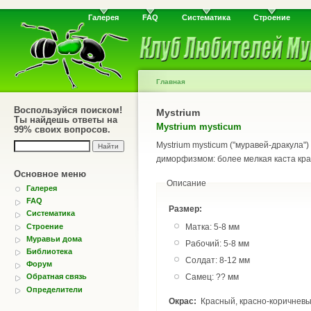
Галерея
FAQ
Систематика
Строение
Главная
Воспользуйся поиском!
Mystrium
Ты найдешь ответы на
Mystrium mysticum
99% своих вопросов.
Mystrium mysticum ("муравей-дракула"
диморфизмом: более мелкая каста кра
Основное меню
Описание
Галерея
FAQ
Размер:
Систематика
Строение
Матка: 5-8 мм
Муравьи дома
Рабочий: 5-8 мм
Библиотека
Солдат: 8-12 мм
Форум
Самец: ?? мм
Обратная связь
Определители
Окрас:
Красный, красно-коричневы