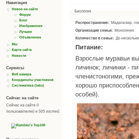
Навигация
Новое на сайте
Биология
Форум
Блог
Распространение:
Мадагаскар, гл
Изображения
Организация семьи:
Моногиния.
Лучшее
Объявления
Количество в семье:
До нескольки
Мы
Питание:
Карта сайта
Новости
Взрослые муравьи вы
личинок; личинки - 
Сервисы
Веб камера
членистоногими, преж
Координаты участников
хорошо приспособле
Систематика (tabs)
особей).
Сейчас на сайте
Сейчас на сайте
0
пользователей
и
505 гостей
.