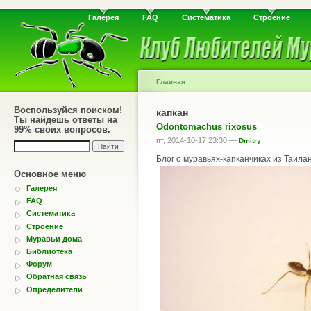
Галерея
FAQ
Систематика
Строение
Главная
Воспользуйся поиском!
капкан
Ты найдешь ответы на
Odontomachus rixosus
99% своих вопросов.
пт, 2014-10-17 23:30 —
Dmitry
Блог о муравьях-капканчиках из Таила
Основное меню
Галерея
FAQ
Систематика
Строение
Муравьи дома
Библиотека
Форум
Обратная связь
Определители