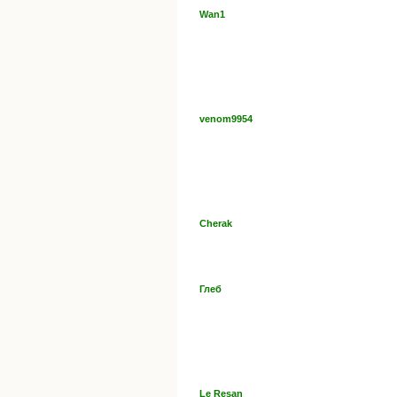
Wan1
venom9954
Cherak
Глеб
Le Resan