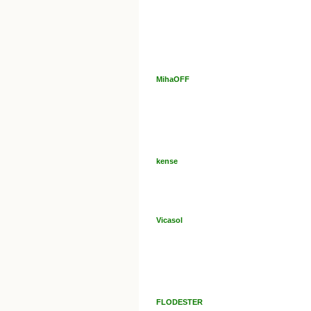
MihaOFF
kense
Vicasol
FLODESTER