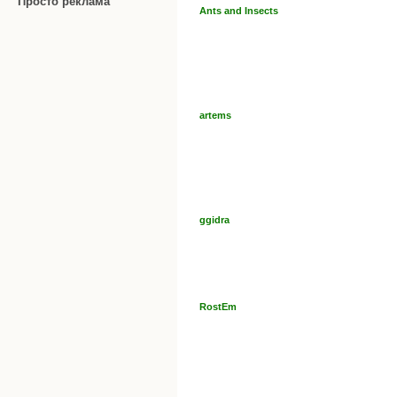
Просто реклама
Ants and Insects
artems
ggidra
RostEm