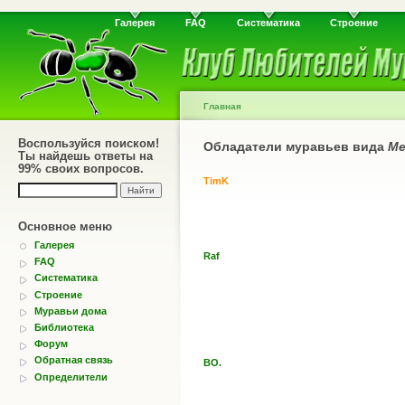
Галерея
FAQ
Систематика
Строение
Главная
Воспользуйся поиском!
Обладатели муравьев вида
Me
Ты найдешь ответы на
99% своих вопросов.
TimK
Основное меню
Галерея
Raf
FAQ
Систематика
Строение
Муравьи дома
Библиотека
Форум
Обратная связь
BO.
Определители