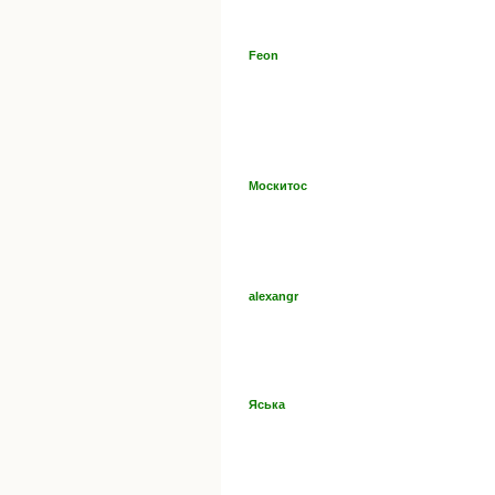
Feon
Москитос
alexangr
Яська