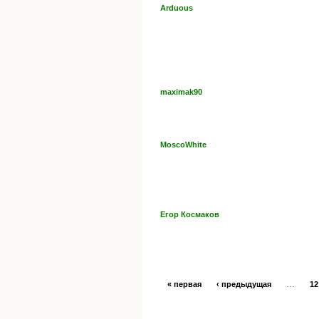
Arduous
maximak90
MoscoWhite
Егор Космаков
…
« первая
‹ предыдущая
12