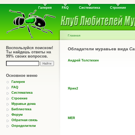
Галерея
FAQ
Систематика
Строение
Главная
Воспользуйся поиском!
Обладатели муравьев вида
Ca
Ты найдешь ответы на
99% своих вопросов.
Андрей Толстихин
Основное меню
Галерея
FAQ
Ярик2
Систематика
Строение
Муравьи дома
Библиотека
Форум
MER
Обратная связь
Определители