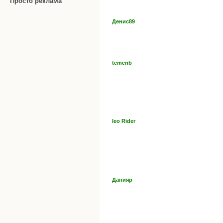
Просто реклама
Денис89
temenb
leo Rider
Данияр