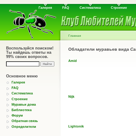
Галерея
FAQ
Систематика
Строение
Главная
Воспользуйся поиском!
Обладатели муравьев вида
Ca
Ты найдешь ответы на
99% своих вопросов.
Amid
Основное меню
Галерея
FAQ
Систематика
Nijk
Строение
Муравьи дома
Библиотека
Форум
Обратная связь
Lightonik
Определители