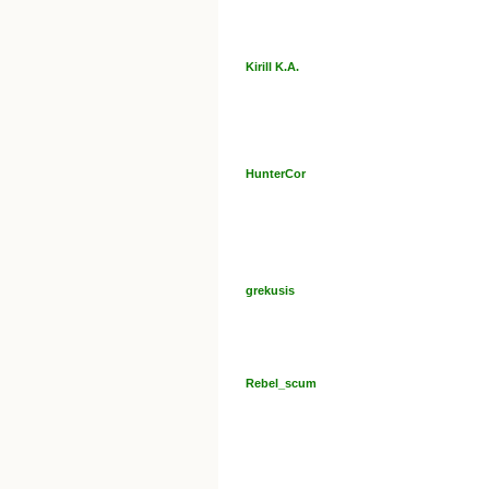
Kirill K.A.
HunterCor
grekusis
Rebel_scum