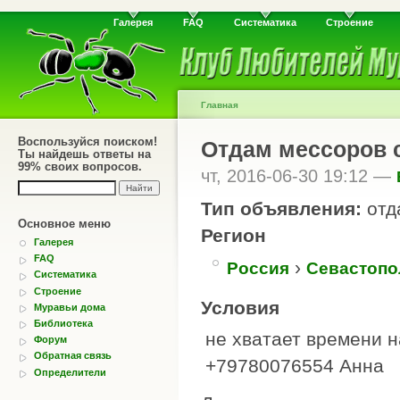
Галерея
FAQ
Систематика
Строение
Главная
Воспользуйся поиском!
Отдам мессоров 
Ты найдешь ответы на
99% своих вопросов.
чт, 2016-06-30 19:12 —
Тип объявления:
отд
Основное меню
Регион
Галерея
FAQ
›
Россия
Севастопо
Систематика
Строение
Условия
Муравьи дома
Библиотека
не хватает времени 
Форум
Обратная связь
+79780076554 Анна
Определители