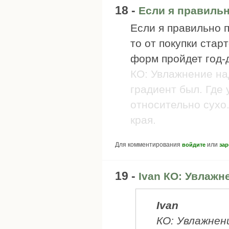
18 -
Если я правиль
Если я правильно 
то от покупки стар
форм пройдет год-
КО: Увлажнение на
градиент был. Где 
относительно сухо.
края.
Для комментирования
или
войдите
зар
19 -
Ivan КО: Увлажн
Ivan
КО: Увлажнен