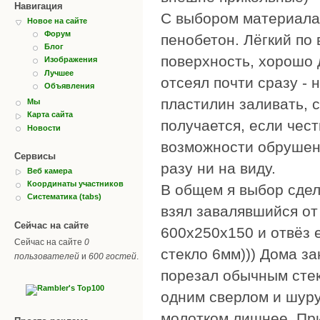
Навигация
С выбором материала 
Новое на сайте
Форум
пенобетон. Лёгкий по 
Блог
поверхность, хорошо д
Изображения
Лучшее
отсеял почти сразу - 
Объявления
пластилин заливать, с
Мы
Карта сайта
получается, если чест
Новости
возможности обрушени
Сервисы
разу ни на виду.
Веб камера
Координаты участников
В общем я выбор сдел
Систематика (tabs)
взял завалявшийся от
Сейчас на сайте
600х250х150 и отвёз 
Сейчас на сайте
0
стекло 6мм))) Дома за
пользователей
и
600 гостей
.
порезал обычным стек
одним сверлом и шуру
молотком лишнее. При