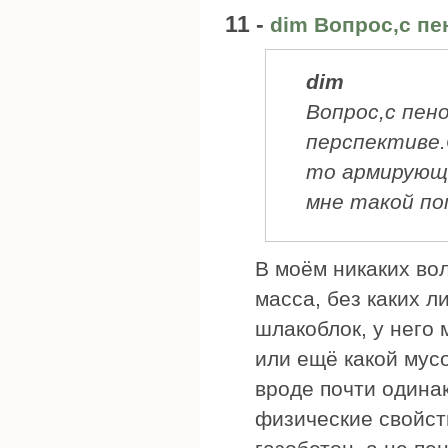
11 -
dim Вопрос,с п
dim
Вопрос,с пен
перспективе.
то армирующи
мне такой по
В моём никаких во
масса, без каких л
шлакоблок, у него
или ещё какой мусо
вроде почти одинак
физические свойст