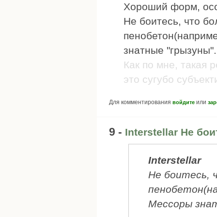
Хороший форм, осо
Не боитесь, что б
пенобетон(наприме
знатные "грызуны".
Как по мне, такая 
это сугубо субъекти
Для комментирования
или
войдите
зар
9 -
Interstellar Не бо
Interstellar
Не боитесь, 
пенобетон(на
Мессоры знат