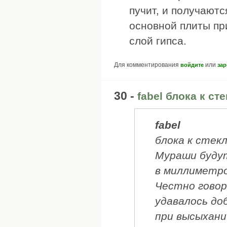
пучит, и получаютс
основной плиты пр
слой гипса.
Для комментирования
или
войдите
зар
30 -
fabel блока к ст
fabel
блока к стек
Мураши будут
в миллиметро
Честно говор
удавалось до
при высыхани