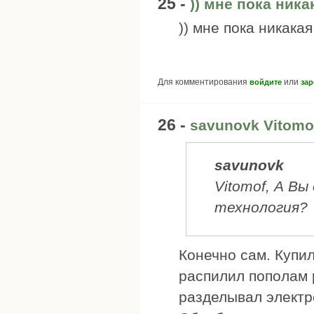
25 -
)) мне пока ника
)) мне пока никака
Для комментирования
или
войдите
зар
26 -
savunovk Vitomo
savunovk
Vitomof, А В
технология?
Конечно сам. Купи
распилил пополам 
разделывал электр