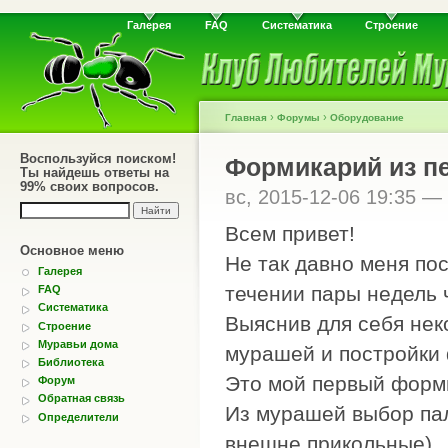
Галерея
FAQ
Систематика
Строение
›
›
Главная
Форумы
Оборудование
Воспользуйся поиском!
Формикарий из п
Ты найдешь ответы на
99% своих вопросов.
вс, 2015-12-06 19:35 —
Всем привет!
Основное меню
Не так давно меня пос
Галерея
течении пары недель ч
FAQ
Систематика
Выяснив для себя не
Строение
Муравьи дома
мурашей и постройки 
Библиотека
Это мой первый форм
Форум
Обратная связь
Из мурашей выбор пал
Определители
внешне прикольные)