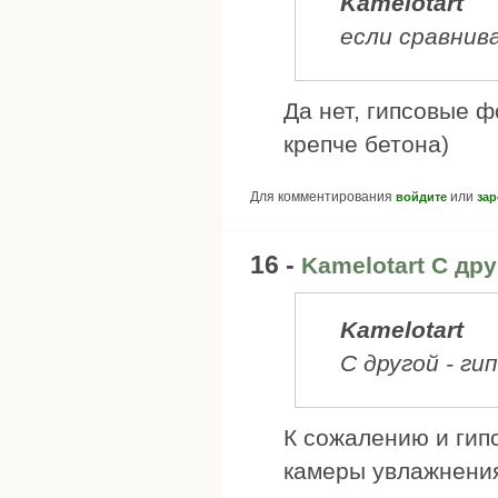
Kamelotart
если сравнив
Да нет, гипсовые ф
крепче бетона)
Для комментирования
или
войдите
зар
16 -
Kamelotart С дру
Kamelotart
С другой - ги
К сожалению и гипс
камеры увлажнения