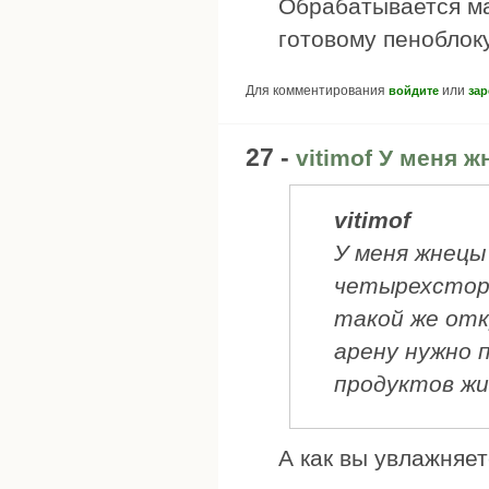
Обрабатывается ма
готовому пеноблоку
Для комментирования
или
войдите
зар
27 -
vitimof У меня 
vitimof
У меня жнецы
четырехстор
такой же отк
арену нужно 
продуктов жи
А как вы увлажняет