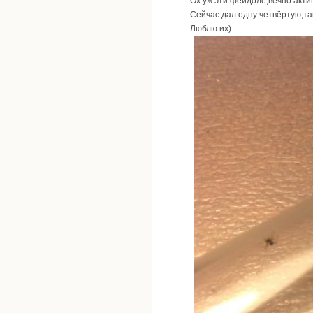
Ох уж эти фейдоле,вечно акти
Сейчас дал одну четвёртую,так
Люблю их)