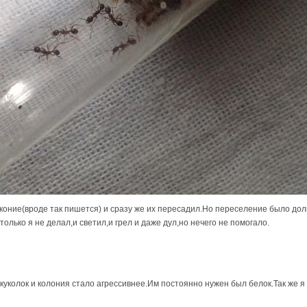
коние(вроде так пишется) и сразу же их пересадил.Но переселение было долг
лько я не делал,и светил,и грел и даже дул,но нечего не помогало.
 куколок и колония стало агрессивнее.Им постоянно нужен был белок.Так же 