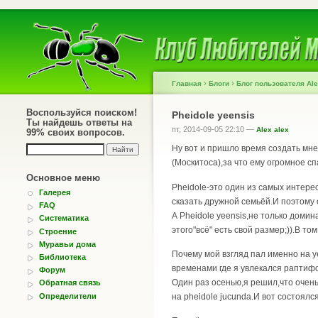
›
›
Главная
Блоги
Блог пользователя Ale
Воспользуйся поиском!
Pheidole yeensis
Ты найдешь ответы на
пт, 2014-09-05 22:10 —
Alex alex
99% своих вопросов.
Ну вот и пришло время создать мне 
(Москитоса),за что ему огромное сп
Основное меню
Pheidole-это один из самых интере
Галерея
сказать дружной семьёй.И поэтому
FAQ
А Pheidole yeensis,не только доми
Систематика
этого"всё" есть свой размер;)).В то
Строение
Муравьи дома
Почему мой взгляд пал именно на y
Библиотека
временами где я увлекался раптиф
Форум
Один раз осенью,я решил,что очень
Обратная связь
Определители
на pheidole jucunda.И вот состоялс