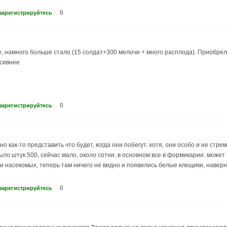
0
зарегистрируйтесь
, намного больше стало (15 солдат+300 мелочи + много расплода). Приобрел
ссивнее
0
зарегистрируйтесь
но как-то представить что будет, когда они побегут. хотя, они особо и не стр
ло штук 500, сейчас мало, около сотни. в основном все в формикарии. может 
и насекомых, теперь там ничего не видно и появились белые клещики, наверно
0
зарегистрируйтесь