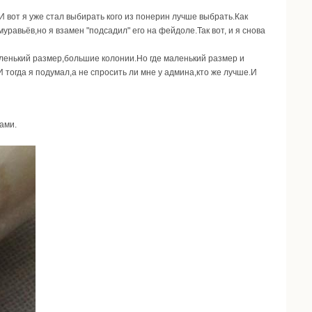
И вот я уже стал выбирать кого из понерин лучше выбрать.Как
уравьёв,но я взамен "подсадил" его на фейдоле.Так вот, и я снова
аленький размер,большие колонии.Но где маленький размер и
И тогда я подумал,а не спросить ли мне у админа,кто же лучше.И
ами.