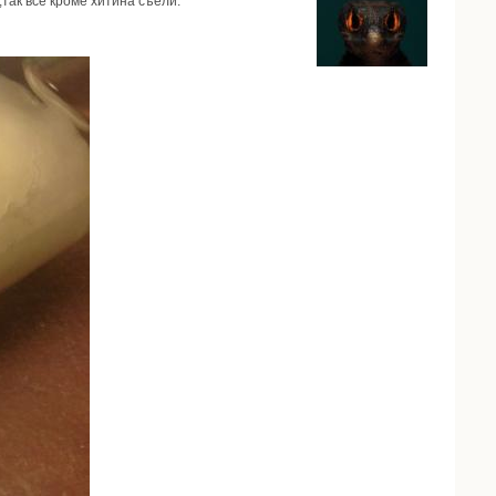
так всё кроме хитина съели.