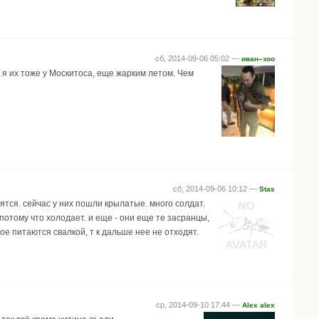
сб, 2014-09-06 05:02 —
иван–зоо
 я их тоже у Москитоса, еще жарким летом. Чем
сб, 2014-09-06 10:12 —
Stas
емятся. сейчас у них пошли крылатые. много солдат.
потому что холодает. и еще - они еще те засранцы,
е питаются свалкой, т к дальше нее не отходят.
ср, 2014-09-10 17:44 —
Alex alex