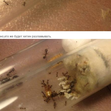
чно,кто же будет хитин разламывать.