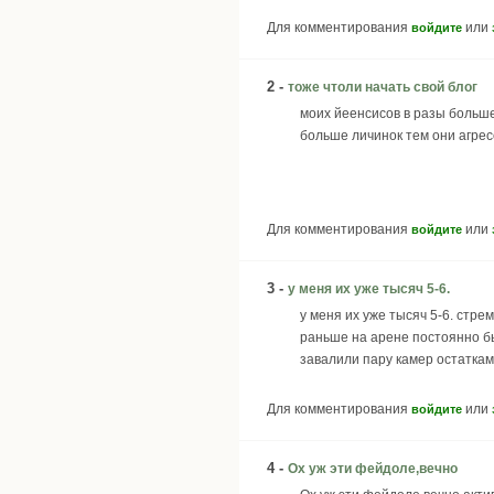
Для комментирования
или
войдите
2 -
тоже чтоли начать свой блог
моих йеенсисов в разы больше
больше личинок тем они агре
Для комментирования
или
войдите
3 -
у меня их уже тысяч 5-6.
у меня их уже тысяч 5-6. стрем
раньше на арене постоянно бы
завалили пару камер остаткам
Для комментирования
или
войдите
4 -
Ох уж эти фейдоле,вечно