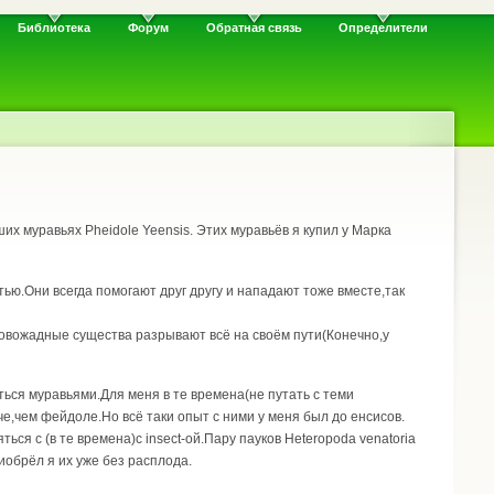
Библиотека
Форум
Обратная связь
Определители
их муравьях Pheidole Yeensis. Этих муравьёв я купил у Марка
тью.Они всегда помогают друг другу и нападают тоже вместе,так
кровожадные существа разрывают всё на своём пути(Конечно,у
ться муравьями.Для меня в те времена(не путать с теми
че,чем фейдоле.Но всё таки опыт с ними у меня был до енсисов.
я с (в те времена)с insect-ой.Пару пауков Heteropoda venatoria
иобрёл я их уже без расплода.