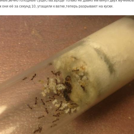
вные,вечно голодные существа.Вроде только не давно им кинул двух мучников,
 они её за секунд 10, утащили к ватке,теперь разрывают на куски.