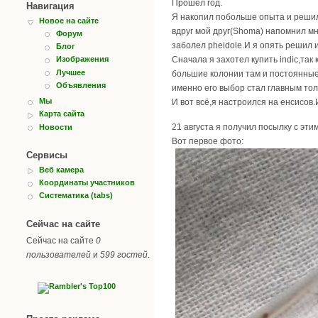
Прошёл год.
Навигация
Я накопил побольше опыта и решил 
Новое на сайте
вдруг мой друг(Shoma) напомнил мне
Форум
заболел pheidole.И я опять решил и
Блог
Сначала я захотел купить indic,та
Изображения
Лучшее
большие колонии там и постоянные п
Объявления
именно его выбор стал главным то
Мы
И вот всё,я настроился на енсисов.
Карта сайта
21 августа я получил посылку с эт
Новости
Вот первое фото:
Сервисы
Веб камера
Координаты участников
Систематика (tabs)
Сейчас на сайте
Сейчас на сайте
0
пользователей
и
599 гостей
.