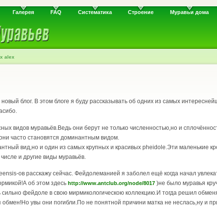
Галерея
FAQ
Систематика
Строение
Муравьи дома
x alex
новый блог. В этом блоге я буду рассказывать об одних из самых интереснейш
асибо.
сных видов муравьёв.Ведь они берут не только численностью,но и сплочённос
 они часто становятся доминантным видом.
нантный вид,но и один из самых крупных и красивых pheidole.Эти маленькие 
м числе и другие виды муравьёв.
eensis-ов расскажу сейчас. Фейдолеманией я заболел ещё когда начал увлека
ормикой!А об этом здесь
)не было муравья кру
http://www.antclub.org/node/8017
 сильно фейдоле в свою мирмикологическою коллекцию.И тогда решил обменятьс
я обмен!Но увы они погибли.По не понятной причини матка не неслась,ну и пр