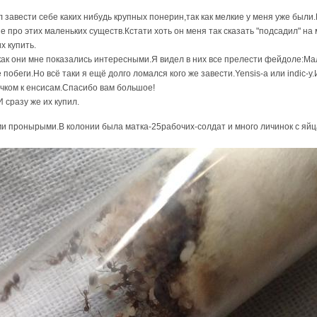
завести себе каких нибудь крупных понерин,так как мелкие у меня уже были.
 про этих маленьких существ.Кстати хоть он меня так сказать "подсадил" на м
х купить.
к как они мне показались интересными.Я видел в них все прелести фейдоле:М
обеги.Но всё таки я ещё долго ломался кого же завести.Yensis-a или indic-у.
лчком к енсисам.Спасибо вам большое!
И сразу же их купил.
ими пронырыми.В колонии была матка-25рабочих-солдат и много личинок с яйц