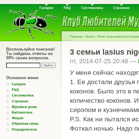
Галерея
FAQ
Систематика
Строение
›
›
Главная
Блоги
Блог пользователя konsta
Воспользуйся поиском!
3 семьи lasius nig
Ты найдешь ответы на
99% своих вопросов.
пт, 2014-07-25 20:48 —
У меня сейчас находя
Основное меню
1. Ее достали друзья 
Галерея
коконов. Было это в п
FAQ
Систематика
количество коконов. 
Строение
Муравьи дома
сиропом и кузнечикам
Библиотека
P.S. Как ни пытался и
Форум
Обратная связь
Фоткал ночью. Надо п
Определители