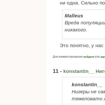
ни одна. Сильно п
Malleus
Вреда популяции
никакого.
Это понятно, у на
Для комментирования
или
войдите
зар
11 -
konstantin__ Ни
konstantin__
Нигеры не са
тяжеловато 