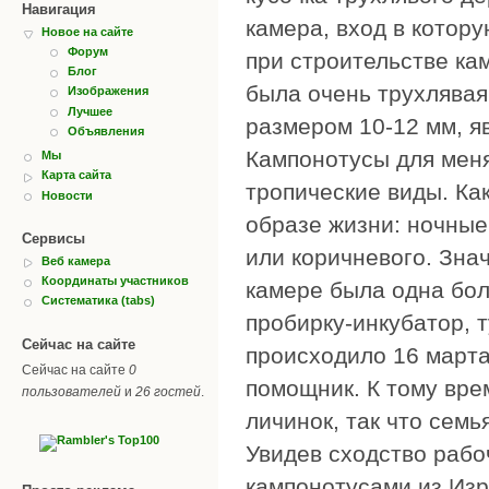
Навигация
камера, вход в котор
Новое на сайте
Форум
при строительстве ка
Блог
была очень трухлявая,
Изображения
Лучшее
размером 10-12 мм, я
Объявления
Кампонотусы для меня
Мы
Карта сайта
тропические виды. Как
Новости
образе жизни: ночные
Сервисы
или коричневого. Знач
Веб камера
Координаты участников
камере была одна бол
Систематика (tabs)
пробирку-инкубатор, т
Сейчас на сайте
происходило 16 марта
Сейчас на сайте
0
помощник. К тому вре
пользователей
и
26 гостей
.
личинок, так что семь
Увидев сходство рабо
кампонотусами из Изр