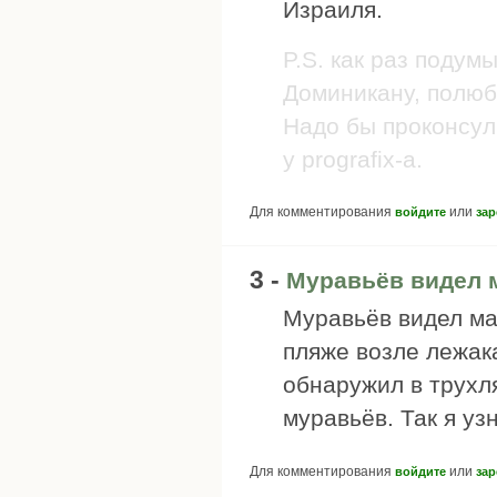
Израиля.
P.S. как раз подум
Доминикану, полюб
Надо бы проконсул
у prografix-а.
Для комментирования
или
войдите
зар
3 -
Муравьёв видел 
Муравьёв видел ма
пляже возле лежака
обнаружил в трухл
муравьёв. Так я уз
Для комментирования
или
войдите
зар