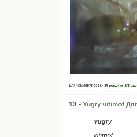
Для комментирования
или
войдите
зар
13 -
Yugry vitimof Дл
Yugry
vitimof