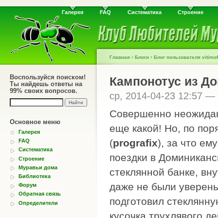
Галерея
FAQ
Систематика
Строение
›
›
Главная
Блоги
Блог пользователя vitimof
Воспользуйся поиском!
Кампонотус из Д
Ты найдешь ответы на
99% своих вопросов.
ср, 2014-04-23 12:57 —
Совершенно неожидан
Основное меню
еще какой! Но, по пор
Галерея
(
prografix
), за что ем
FAQ
Систематика
поездки в Доминиканс
Строение
Муравьи дома
стеклянной банке, вну
Библиотека
даже не были уверены
Форум
Обратная связь
подготовил стеклянну
Определители
кусочка трухлявого д