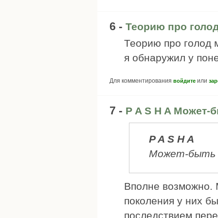
6 -
Теорию про голо
Теорию про голод 
я обнаружил у поне
Для комментирования
или
войдите
зар
7 -
P A S H A Может-
P A S H A
Может-быть 
Вполне возможно. 
поколения у них б
последствием пере