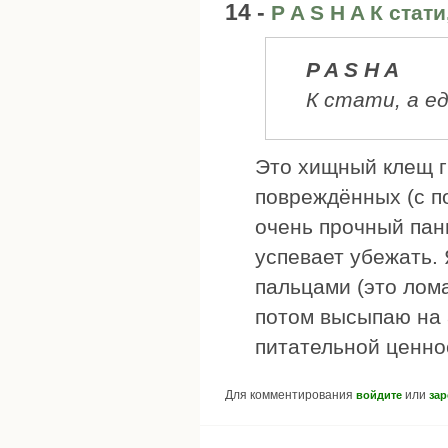
14 -
P A S H A К стати
P A S H A
К стати, а е
Это хищный клещ г
повреждённых (с п
очень прочный пан
успевает убежать.
пальцами (это лом
потом высыпаю на 
питательной ценно
Для комментирования
или
войдите
зар