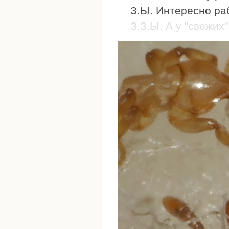
З.Ы. Интересно раб
З.З.Ы. А у "свежих