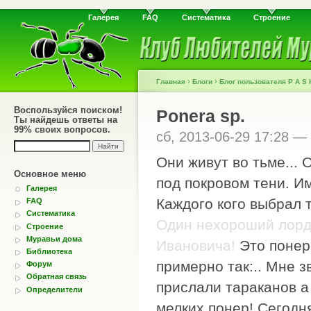
Галерея
FAQ
Систематика
Строение
›
›
Главная
Блоги
Блог пользователя P A S 
Воспользуйся поиском!
Ponera sp.
Ты найдешь ответы на
99% своих вопросов.
сб, 2013-06-29 17:28 —
Они живут во тьме... 
Основное меню
под покровом тени. И
Галерея
Каждого кого выбрал т
FAQ
Систематика
Один нехороший лорд
Строение
Муравьи дома
Ивановича!
Это понеры
Библиотека
примерно так:.. Мне з
Форум
Обратная связь
прислали тараканов а
Определители
мелких понер! Сегодня