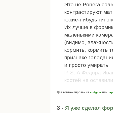
Это не Ponera coar
контрастируют матк
какие-нибудь гипоп
Их лучше в формик
маленькими камера
(видимо, влажности
кормить, кормить 
признаке голодания
и просто умирать.
P. S. А Фёдора Ив
костей не оставили 
Для комментирования
или
войдите
зар
3 -
Я уже сделал фо