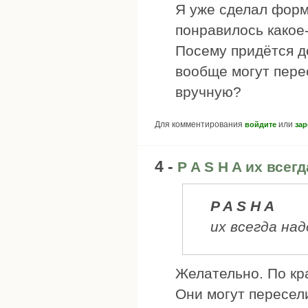
Я уже сделал форм
понравилось какое-
Посему придётся д
вообще могут пере
вручную?
Для комментирования
или
войдите
зар
4 -
P A S H A их всег
P A S H A
их всегда на
Желательно. По кр
Они могут пересели