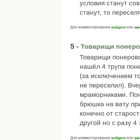
условия станут со
станут, то пересел
Для комментирования
или
войдите
зар
5 -
Товарищи понеро
Товарищи понерово
нашёл 4 трупа пон
(за исключением т
не переселил). Вч
мраморниками. Пон
брюшка на вату при
конечно от старост
другой но с разу 4
Для комментирования
или
войдите
зар