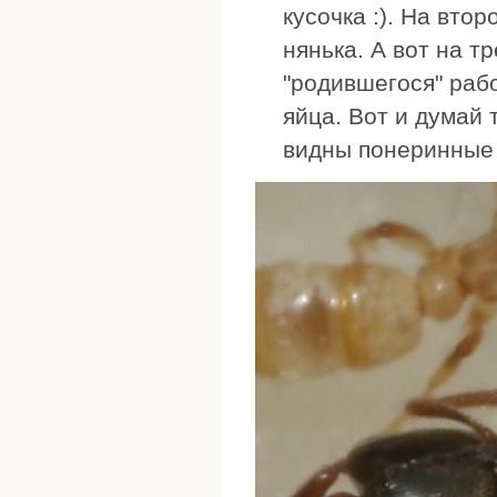
кусочка :). На вто
нянька. А вот на тр
"родившегося" рабо
яйца. Вот и думай 
видны понеринные