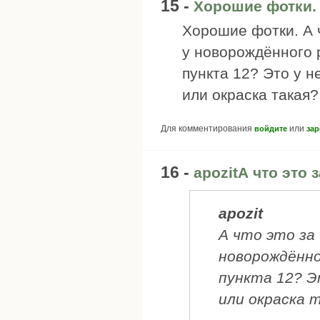
15 -
Хорошие фотки. 
Хорошие фотки. А 
у новорождённого 
пункта 12? Это у н
или окраска такая?
Для комментирования
или
войдите
зар
16 -
apozitА что это 
apozit
А что это за
новорождённо
пункта 12? Э
или окраска 