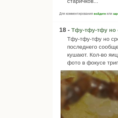
старичков...
Для комментирования
или
войдите
зар
18 -
Тфу-тфу-тфу но
Тфу-тфу-тфу но ср
последнего сообще
кушают. Кол-во яиц
фото в фокусе трип