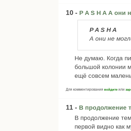
10 -
P A S H A А они 
P A S H A
А они не могл
Не думаю. Когда пи
большой колонии м
ещё совсем малень
Для комментирования
или
войдите
зар
11 -
В продолжение 
В продолжение тем
первой видно как м