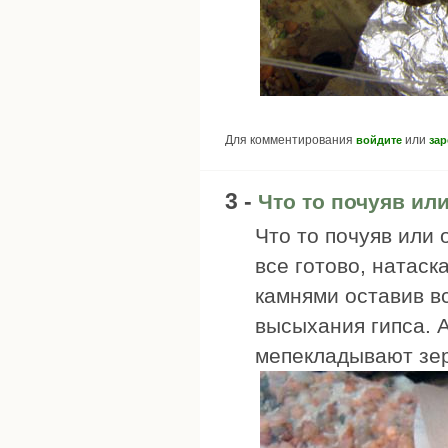
Для комментирования
или
войдите
зар
3 -
Что то почуяв ил
Что то почуяв или
все готово, натаск
камнями оставив вс
высыхания гипса. 
мепекладывают зер