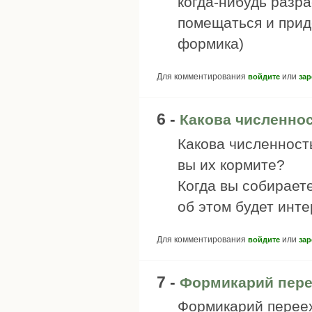
когда-нибудь разра
помещаться и прид
формика)
Для комментирования
или
войдите
зар
6 -
Какова численнос
Какова численност
вы их кормите?
Когда вы собирает
об этом будет инт
Для комментирования
или
войдите
зар
7 -
Формикарий пере
Формикарий переех