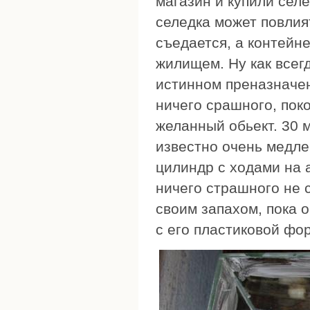
магазин и купили селе
селедка может повлия
съедается, а контейн
жилищем. Ну как всег
истинном преназначен
ничего срашного, поко
желанный обьект. 30 м
известно очень медле
цилиндр с ходами на а
ничего страшного не с
своим запахом, пока 
с его пластиковой фо