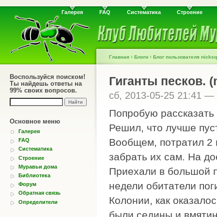
Галерея
FAQ
Систематика
Строение
›
›
Главная
Блоги
Блог пользователя nicksq
Воспользуйся поиском!
Гиганты песков. (
Ты найдешь ответы на
99% своих вопросов.
сб, 2013-05-25 21:41 —
Попробую рассказать 
Основное меню
Решил, что лучше пус
Галерея
Вообщем, потратил 2 н
FAQ
Систематика
забрать их сам. На до
Строение
Муравьи дома
Приехали в большой п
Библиотека
недели обитатели пог
Форум
Обратная связь
Колонии, как оказало
Определители
были седины и вмятин