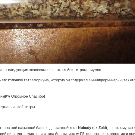
еданы следующим хозяевам и я остался без тетрамориумов.
 его колонию тетрамориума, которую он содержал в миниформикарии, так что
ТимК'у
Огромное Спасибо!
ержания этой тетры:
торовской насыпной башни, доставшейся от
Nobody (ex Zolti)
, за что ему т
ний цилиндр, залив в два этапа белым гипсом Г5, просверлив отверстия и п