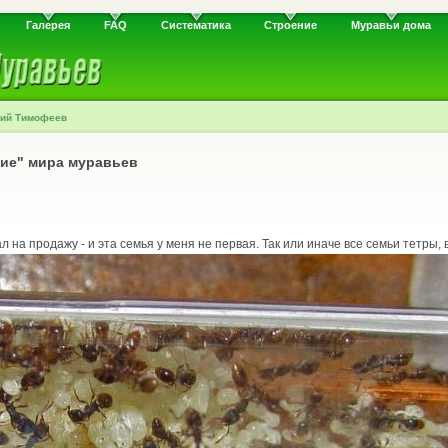
Галерея
FAQ
Систематика
Строение
Муравьи дома
рий Тимофеев
ужие" мира муравьев
л на продажу - и эта семья у меня не первая. Так или иначе все семьи тетры, 