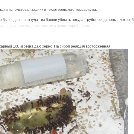
укции использовал задник от экзотеровского террариума.
 было, да и не откуда - из башни убегать некуда, трубки соединены плотно, б
 исследования мира вне системы формикарий-арены.
харный 1\3, изредка даю зерно. На сироп реакция восторженная: