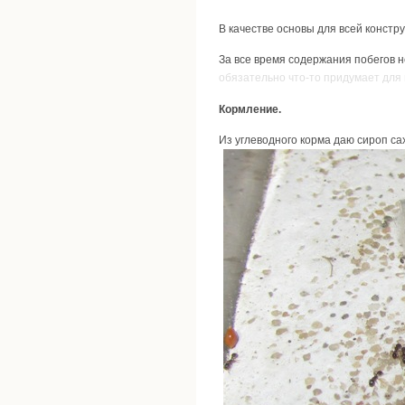
В качестве основы для всей констр
За все время содержания побегов не
обязательно что-то придумает для
Кормление.
Из углеводного корма даю сироп са