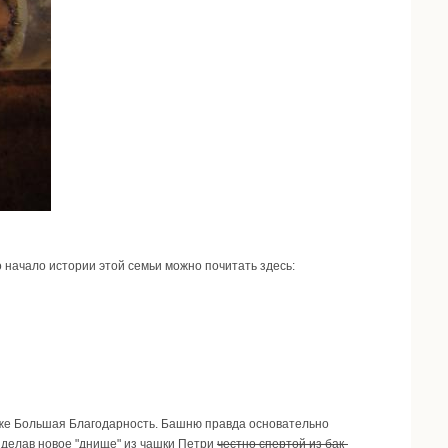
 начало истории этой семьи можно почитать здесь:
ак же Большая Благодарность. Башню правда основательно
риделав новое "днище" из чашки Петри
честно спертой из бак-