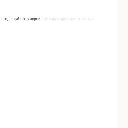
леск для губ тетру держит.
Ну тьфу-тьфу-тьфу, тетра ведь