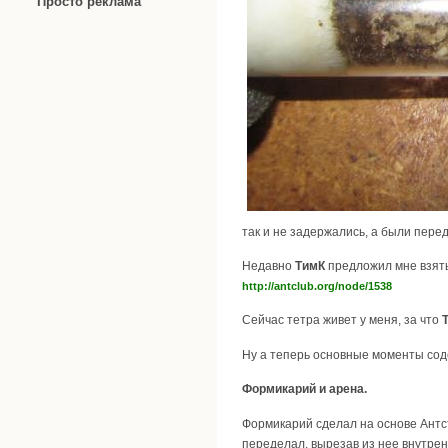
Просто реклама
так и не задержались, а были пер
Недавно
ТимК
предложил мне взять
http://antclub.org/node/1538
Сейчас тетра живет у меня, за что
Ну а теперь основные моменты сод
Формикарий и арена.
Формикарий сделал на основе Антс
переделал, вырезав из нее внутрен