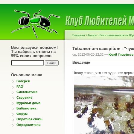
›
›
Главная
Блоги
Блог пользователя Ю
Воспользуйся поиском!
Tetramorium caespitum - "ч
Ты найдешь ответы на
ср, 2012-06-20 22:32 —
Юрий Тимофеев
99% своих вопросов.
Введение
Начну с того, что тетру ранее держа
Основное меню
Галерея
FAQ
Систематика
Строение
Муравьи дома
Библиотека
Форум
Обратная связь
Определители