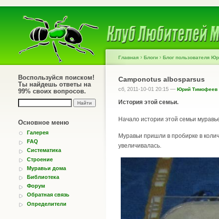
›
›
Главная
Блоги
Блог пользователя Ю
Воспользуйся поиском!
Camponotus albosparsus
Ты найдешь ответы на
сб, 2011-10-01 20:15 —
Юрий Тимофеев
99% своих вопросов.
История этой семьи.
Начало истории этой семьи муравье
Основное меню
Галерея
Муравьи пришли в пробирке в коли
FAQ
увеличивалась.
Систематика
Строение
Муравьи дома
Библиотека
Форум
Обратная связь
Определители