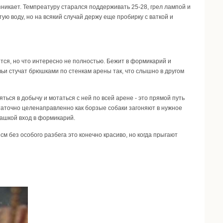
зникает. Темпреатуру старался поддерживать 25-28, грел лампой и
ю воду, но на всякий случай держу еще пробирку с ваткой и
ся, но что интересно не полностью. Бежит в формикарий и
ьи стучат брюшками по стенкам арены так, что слышно в другом
ться в добычу и мотаться с ней по всей арене - это прямой путь
остаточно целенаправленно как борзые собаки загоняют в нужное
башкой вход в формикарий.
м без особого разбега это конечно красиво, но когда прыгают