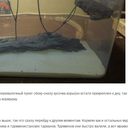
еревалочный пункт сбоку-снизу кусочка коры(он кстати прикреплен к дну, так
 кормушку.
выше, так что сразу перейду к другим моментам. Кормлю как и остальных му
ка и туркменистанских тарканов. Туркменов они быстро валили, а вот мрамо