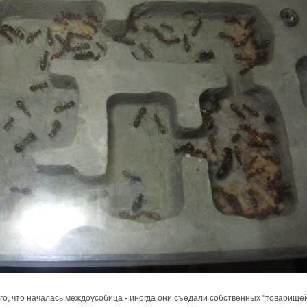
го, что началась междоусобица - иногда они съедали собственных "товарищей"