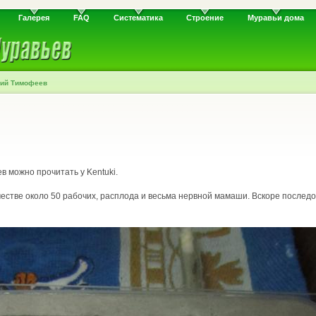
Галерея
FAQ
Систематика
Строение
Муравьи дома
рий Тимофеев
в можно прочитать у Kentuki.
честве около 50 рабочих, расплода и весьма нервной мамаши. Вскоре послед