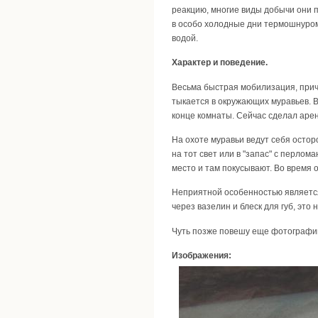
реакцию, многие виды добычи они п
в особо холодные дни термошнуром.
водой.
Характер и поведение.
Весьма быстрая мобилизация, прич
тыкается в окружающих муравьев. В
конце комнаты. Сейчас сделал арену
На охоте муравьи ведут себя осторо
на тот свет или в "запас" с перло
место и там покусывают. Во время 
Неприятной особенностью является у
через вазелин и блеск для губ, это
Чуть позже повешу еще фотографии
Изображения: