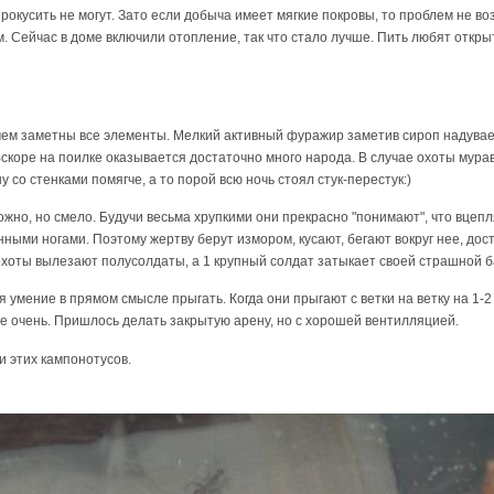
рокусить не могут. Зато если добыча имеет мягкие покровы, то проблем не во
 Сейчас в доме включили отопление, так что стало лучше. Пить любят открыту
ем заметны все элементы. Мелкий активный фуражир заметив сироп надувает
скоре на поилке оказывается достаточно много народа. В случае охоты мурав
 со стенками помягче, а то порой всю ночь стоял стук-перестук:)
жно, но смело. Будучи весьма хрупкими они прекрасно "понимают", что вцепля
манными ногами. Поэтому жертву берут измором, кусают, бегают вокруг нее, д
охоты вылезают полусолдаты, а 1 крупный солдат затыкает своей страшной 
мение в прямом смысле прыгать. Когда они прыгают с ветки на ветку на 1-2 с
 не очень. Пришлось делать закрытую арену, но с хорошей вентилляцией.
 этих кампонотусов.