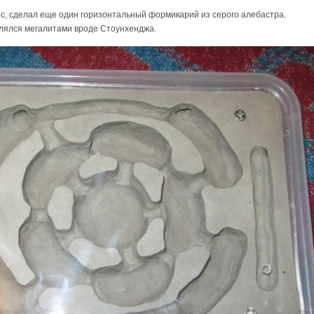
с, сделал еще один горизонтальный формикарий из серого алебастра.
лялся мегалитами вроде Стоунхенджа.