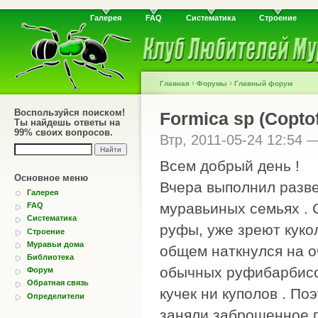
Галерея
FAQ
Систематика
Строение
›
›
Главная
Форумы
Главный форум
Воспользуйся поиском!
Formica sp (Coptof
Ты найдешь ответы на
99% своих вопросов.
Втр, 2011-05-24 12:54 
Всем добрый день !
Основное меню
Вчера выполнил разве
Галерея
муравьиных семьях . 
FAQ
Систематика
руфы, уже зреют кукол
Строение
Муравьи дома
общем наткнулся на о
Библиотека
обычных руфибарбисов
Форум
Обратная связь
кучек ни куполов . По
Определители
заняли заброшенное 