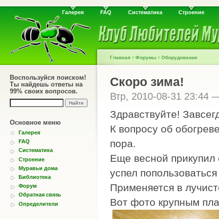
Галерея
FAQ
Систематика
Строение
›
›
Главная
Форумы
Оборудование
Воспользуйся поиском!
Скоро зима!
Ты найдешь ответы на
99% своих вопросов.
Втр, 2010-08-31 23:44
Здравствуйте! Завсегд
Основное меню
К вопросу об обогреве
Галерея
пора.
FAQ
Систематика
Еще весной прикупил 
Строение
Муравьи дома
успел попользоваться 
Библиотека
Применяется в лучис
Форум
Обратная связь
Вот фото крупным пл
Определители