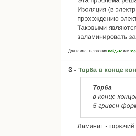
Эта проблема решае
Изоляция (в элект
прохождению элект
Таковыми являются 
заламинировать за
Для комментирования
или
войдите
зар
3 -
Top6a в конце ко
Top6a
в конце конц
5 гривен фор
Ламинат - горючий