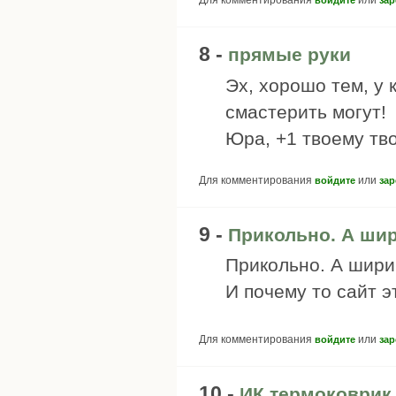
Для комментирования
или
войдите
зар
8 -
прямые руки
Эх, хорошо тем, у 
смастерить могут!
Юра, +1 твоему тв
Для комментирования
или
войдите
зар
9 -
Прикольно. А шир
Прикольно. А шири
И почему то сайт э
Для комментирования
или
войдите
зар
10 -
ИК термоковрик