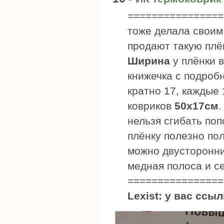
================
тоже делала своим
продают такую плё
Ширина
у плёнки 
книжечка с подроб
кратно 17, каждые 
ковриков
50х17см
.
нельзя сгибать по
плёнку полезно по
можно двусторонн
медная полоса и с
================
Lexist: у вас ссы