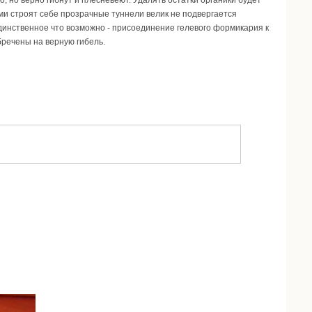
о, но верно гибнут и плесневеют. Удалять остатки органики будет
ами строят себе прозрачные туннели велик не подвергается
динственное что возможно - присоединение гелевого формикария к
бречены на верную гибель.