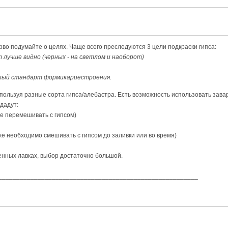
рво подумайте о целях. Чаще всего преследуются 3 цели подкраски гипса:
т лучше видно (черных - на светлом и наоборот)
елый стандарт формикариестроения.
пользуя разные сорта гипса/алебастра. Есть возможность использовать заварк
дадут:
не перемешивать с гипсом)
же необходимо смешивать с гипсом до заливки или во время)
венных лавках, выбор достаточно большой.
________________________________________________________