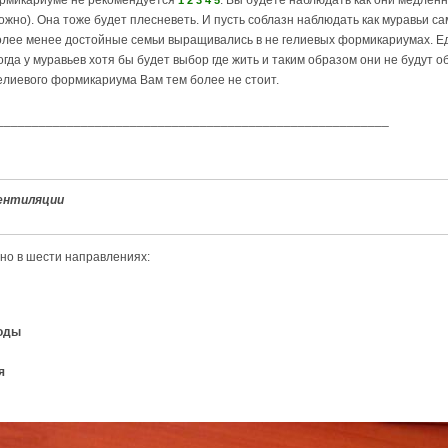
ормикариуме не рекомендуется
. Вы будете наблюдать как они медленн
1
2
3
4
5
можно). Она тоже будет плесневеть. И пусть соблазн наблюдать как муравьи с
более менее достойные семьи выращивались в не гелиевых формикариумах. Е
гда у муравьев хотя бы будет выбор где жить и таким образом они не будут о
 гелиевого формикариума Вам тем более не стоит.
________________________________________________________
вентиляции
но в шести направлениях:
воды
я