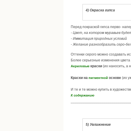
4) Окраска гипса
Перед покраской гипса перво- напе
- Цвет, на котором муравьев буде
- Иммитация природных условий
- Желание разнообразить серо-б
Оттенки серого можно создавать ис
Более серьезные изменения цвета 
краски
(их наносить, а 
Акриловые
Краски на
основе
(их у
пигментной
И те и те можно купить в художест
К содержанию
_____________________________
5) Увлажнение