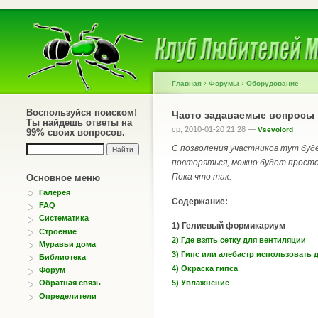
›
›
Главная
Форумы
Оборудование
Воспользуйся поиском!
Часто задаваемые вопросы
Ты найдешь ответы на
ср, 2010-01-20 21:28 —
Vsevolord
99% своих вопросов.
С позволения участников тут буд
повторяться, можно будет прост
Пока что так:
Основное меню
Галерея
Содержание:
FAQ
Систематика
1) Гелиевый формикариум
Строение
2) Где взять сетку для вентиляции
Муравьи дома
3) Гипс или алебастр использовать 
Библиотека
4) Окраска гипса
Форум
5) Увлажнение
Обратная связь
Определители