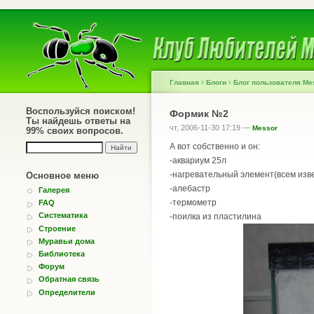
›
›
Главная
Блоги
Блог пользователя Me
Воспользуйся поиском!
Формик №2
Ты найдешь ответы на
чт, 2006-11-30 17:19 —
Messor
99% своих вопросов.
А вот собственно и он:
-аквариум 25л
-нагревательный элемент(всем изве
Основное меню
-алебастр
Галерея
-термометр
FAQ
Систематика
-поилка из пластилина
Строение
Муравьи дома
Библиотека
Форум
Обратная связь
Определители