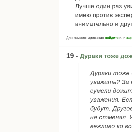
Лучше один раз уви
имею против экспе
внимательно и дру
Для комментирования
или
войдите
зар
19 -
Дураки тоже до
Дураки тоже 
уважать? За 
сумели дожит
уважения. Ес
будут. Друго
не отменял. 
вежливо ко вс