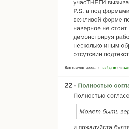
учасТНЕГИ вызываю
P.S. а под формам
вежливой форме по
наверное не стоит
демонстрируя рабо
несколько иным обр
отсутсвии подтекст
Для комментирования
или
войдите
зар
22 -
Полностью согл
Полностью согласе
Может быть вер
и пожалуйста будте