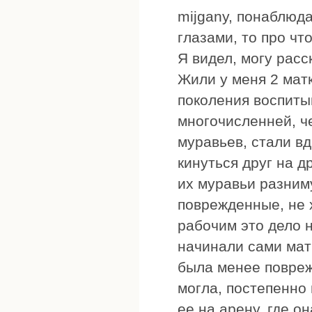
mijganу, понаблюда
глазами, то про что
Я видел, могу расс
Жили у меня 2 мат
поколения воспиты
многочисленней, че
муравьев, стали вд
кинуться друг на д
их муравьи разниму
поврежденные, не х
рабочим это дело н
начинали сами матк
была менее повреж
могла, постепенно
ее на арену, где о