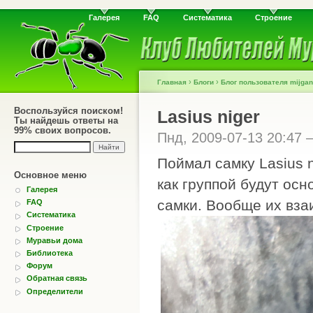
Галерея
FAQ
Систематика
Строение
›
›
Главная
Блоги
Блог пользователя mijgan
Воспользуйся поиском!
Lasius niger
Ты найдешь ответы на
99% своих вопросов.
Пнд, 2009-07-13 20:47
Поймал самку Lasius n
Основное меню
как группой будут ос
Галерея
самки. Вообще их вз
FAQ
Систематика
Строение
Муравьи дома
Библиотека
Форум
Обратная связь
Определители