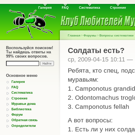
Галерея
FAQ
Систематика
Строение
›
›
Главная
Форумы
Вопросы систематики
Воспользуйся поиском!
Солдаты есть?
Ты найдешь ответы на
99% своих вопросов.
ср, 2009-04-15 10:11 —
Ребята, кто спец, по
Основное меню
муравьям:
Галерея
1. Camponotus grandidi
FAQ
Систематика
2. Odontomachus trogl
Строение
Муравьи дома
3. Camponotus fellah
Библиотека
Форум
А вот вопросы:
Обратная связь
Определители
1. Есть ли у них солд