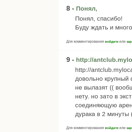
8 -
Понял,
Понял, спасибо!
Буду ждать и много
Для комментирования
или
войдите
зар
9 -
http://antclub.myl
http://antclub.myl
довольно крупный 
не вылазят (( воо
нету. но зато в эк
соединяющую арену
дурака в 2 минуты 
Для комментирования
или
войдите
зар