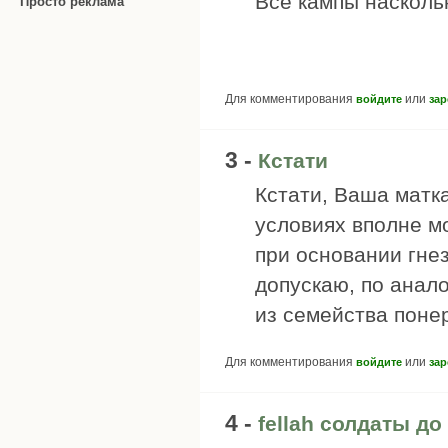
Все кампы наскол
Просто реклама
Для комментирования
или
войдите
зар
3 -
Кстати
Кстати, Ваша матк
условиях вполне м
при основании гнез
допускаю, по анал
из семейства поне
Для комментирования
или
войдите
зар
4 -
fellah солдаты до