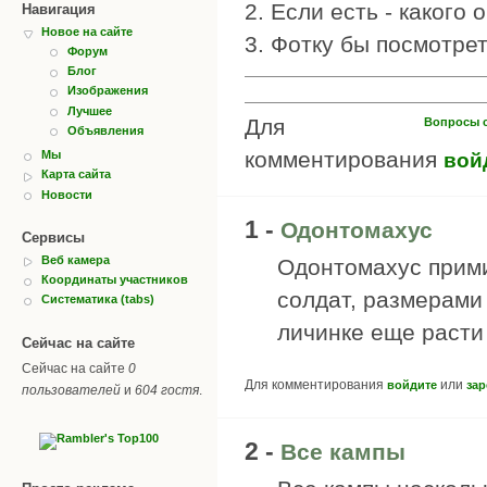
2. Если есть - какого
Навигация
Новое на сайте
3. Фотку бы посмотрет
Форум
Блог
Изображения
Лучшее
Для
Вопросы 
Объявления
комментирования
Мы
вой
Карта сайта
Новости
1 -
Одонтомахус
Сервисы
Веб камера
Одонтомахус прими
Координаты участников
солдат, размерами 
Систематика (tabs)
личинке еще расти
Сейчас на сайте
Сейчас на сайте
0
Для комментирования
или
войдите
зар
пользователей
и
604 гостя
.
2 -
Все кампы