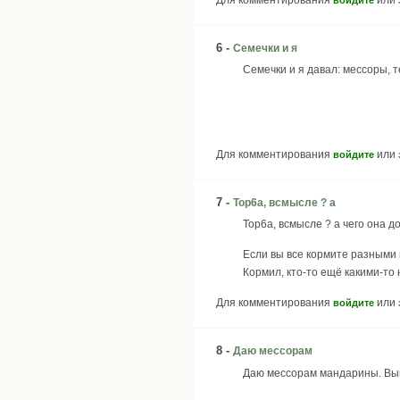
6 -
Семечки и я
Семечки и я давал: мессоры, те
Для комментирования
или
войдите
7 -
Top6a, всмысле ? а
Top6a, всмысле ? а чего она 
Если вы все кормите разными 
Кормил, кто-то ещё какими-т
Для комментирования
или
войдите
8 -
Даю мессорам
Даю мессорам мандарины. Выпи