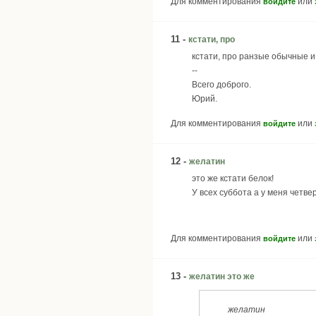
Для комментирования
или
войдите
11 -
кстати, про
кстати, про ранзые обычные 
--
Всего доброго.
Юрий.
Для комментирования
или
войдите
12 -
желатин
это же кстати белок!
У всех суббота а у меня четвер
Для комментирования
или
войдите
13 -
желатин это же
желатин