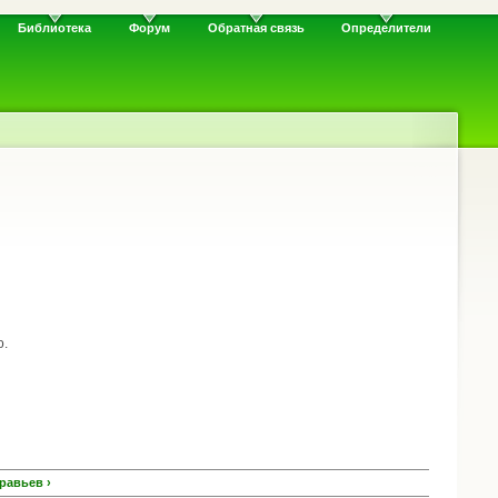
Библиотека
Форум
Обратная связь
Определители
о.
равьев ›