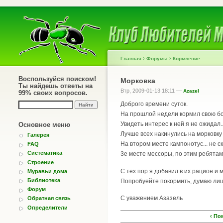
›
›
Главная
Форумы
Кормление
Воспользуйся поиском!
Морковка
Ты найдешь ответы на
Втр, 2009-01-13 18:11 —
Azazel
99% своих вопросов.
Доброго времени суток.
На прошлой недели кормил свою бо
Увидеть интерес к ней я не ожидал..
Основное меню
Лучше всех накинулись на морковку
Галерея
На втором месте кампонотус... не с
FAQ
Систематика
3е месте мессоры, по этим ребятам
Строение
С тех пор я добавил в их рацион и 
Муравьи дома
Библиотека
Попробуейте покормить, думаю ли
Форум
С уважением Азазель
Обратная связь
Определители
‹ По