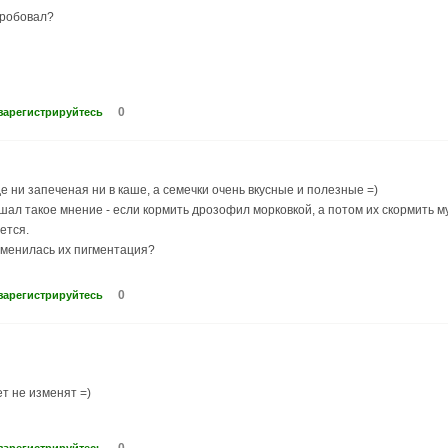
пробовал?
0
зарегистрируйтесь
е ни запеченая ни в каше, а семечки очень вкусные и полезные =)
лышал такое мнение - если кормить дрозофил морковкой, а потом их скормить 
ется.
зменилась их пигментация?
0
зарегистрируйтесь
ет не изменят =)
0
зарегистрируйтесь