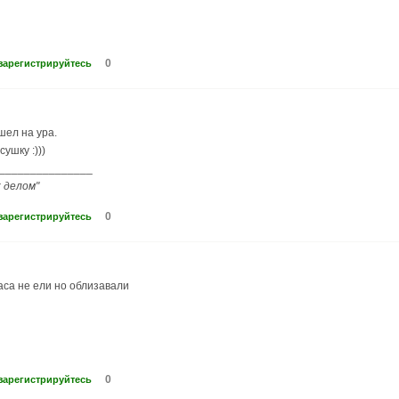
0
зарегистрируйтесь
шел на ура.
ушку :)))
_______________
 делом"
0
зарегистрируйтесь
аса не ели но облизавали
0
зарегистрируйтесь