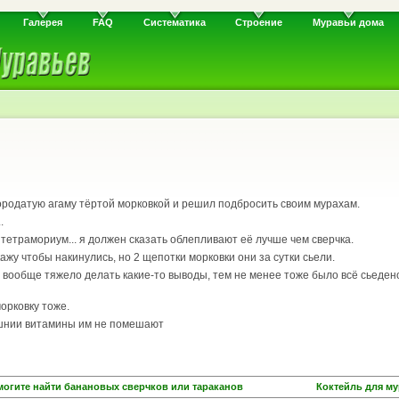
Галерея
FAQ
Систематика
Строение
Муравьи дома
родатую агаму тёртой морковкой и решил подбросить своим мурахам.
.
 тетрамориум... я должен сказать облепливают её лучше чем сверчка.
кажу чтобы накинулись, но 2 щепотки морковки они за сутки сьели.
 вообще тяжело делать какие-то выводы, тем не менее тоже было всё сьеден
морковку тоже.
шнии витамины им не помешают
могите найти банановых сверчков или тараканов
Коктейль для му