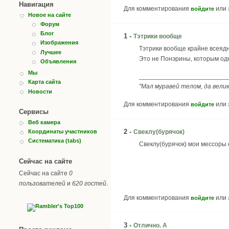
Навигация
Для комментирования
или
войдите
Новое на сайте
Форум
Блог
1 -
Тэтрики вообще
Изображения
Тэтрики вообще крайне всеядн
Лучшее
Это не Понэрины, которым од
Объявления
Мы
_________________________
Карта сайта
"Мал муравей телом, да велик
Новости
Для комментирования
или
войдите
Сервисы
Веб камера
2 -
Свеклу(бурячок)
Координаты участников
Систематика (tabs)
Свеклу(бурячок) мои мессоры 
Сейчас на сайте
Сейчас на сайте
0
пользователей
и
620 гостей
.
Для комментирования
или
войдите
3 -
Отлично. А