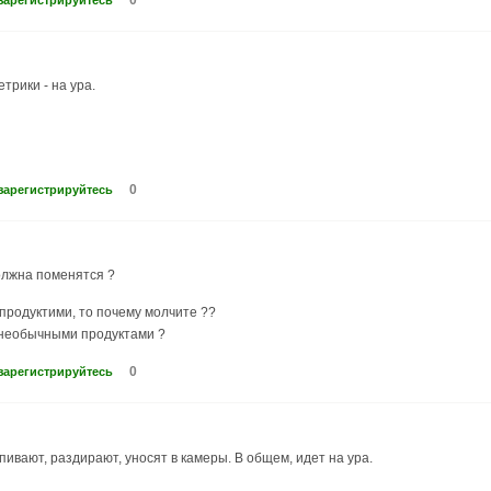
трики - на ура.
0
зарегистрируйтесь
должна поменятся ?
продуктими, то почему молчите ??
о необычными продуктами ?
0
зарегистрируйтесь
вают, раздирают, уносят в камеры. В общем, идет на ура.