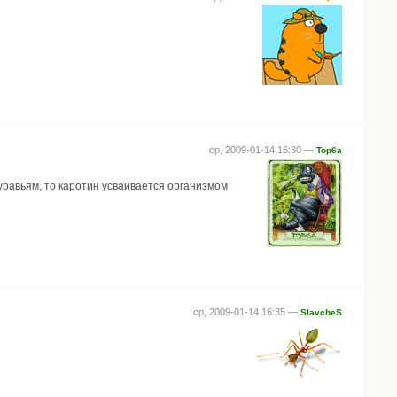
ср, 2009-01-14 16:30 —
Top6a
муравьям, то каротин усваивается организмом
ср, 2009-01-14 16:35 —
SlavcheS