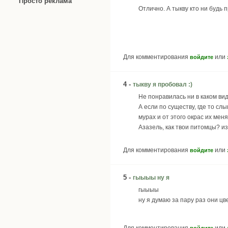
Просто реклама
Отлично. А тыкву кто ни будь 
Для комментирования
или
войдите
4 -
тыкву я пробовал :)
Не понравилась ни в каком вид
А если по существу, где то с
мурах и от этого окрас их меня
Азазель, как твои питомцы? и
Для комментирования
или
войдите
5 -
гыыыы ну я
гыыыы
ну я думаю за пару раз они цв
Для комментирования
или
войдите