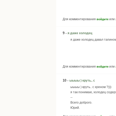
Для комментирования
или
войдите
9 -
я даже холодец
я даже холодец давал тапиноме
Для комментирования
или
войдите
10 -
ыыыы ) круть.. с
ыыыы ) круть.. с хреном ?)))
я так понимаю, холодец содер
--
Всего доброго.
Юрий.