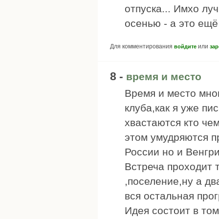
отпуска... Имхо лу
осенью - а это ещё
Для комментирования
или
войдите
зар
8 -
время и место
Время и место мно
клуба,как я уже пи
хвастаются кто чем
этом умудряются п
России но и Венгри
Встреча проходит т
,поселение,ну а д
вся остальная про
Идея состоит в том