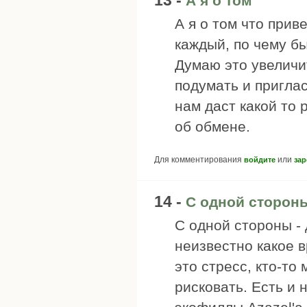
13 -
А я о том
А я о том что при
каждый, по чему бы
Думаю это увеличи
подумать и приглас
нам даст какой то 
об обмене.
Для комментирования
или
войдите
зар
14 -
С одной сторон
С одной стороны - 
неизвестно какое 
это стресс, кто-то
рисковать. Есть и 