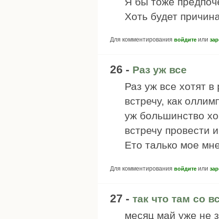
Я бы тоже предпоч
Хоть будет причина
Для комментирования
или
войдите
зар
26 -
Раз уж все
Раз уж все хотят в
встречу, как оллим
уж большинство хоч
встречу провести и
Ето талько мое мн
Для комментирования
или
войдите
зар
27 -
так что там со в
месяц май уже не з