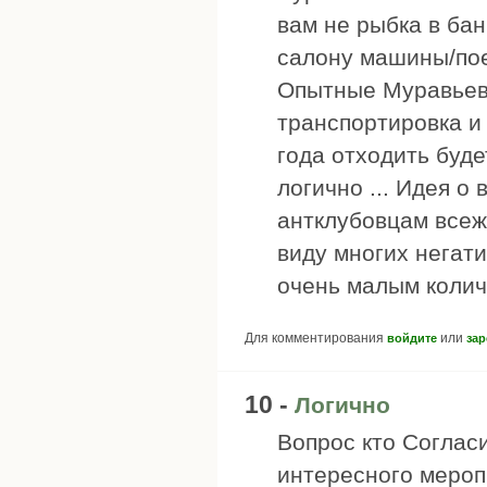
вам не рыбка в бан
салону машины/пое
Опытные Муравьево
транспортировка и 
года отходить буде
логично ... Идея о
антклубовцам всеже
виду многих негат
очень малым колич
Для комментирования
или
войдите
зар
10 -
Логично
Вопрос кто Соглас
интересного мероп