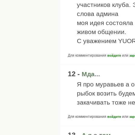
участников клуба. 
слова админа
моя идея состояла
живом общении.
С уважением YUOR
Для комментирования
или
войдите
зар
12 -
Мда...
Я про муравьев а о
рыбок возить буде
закачивать тоже не
Для комментирования
или
войдите
зар