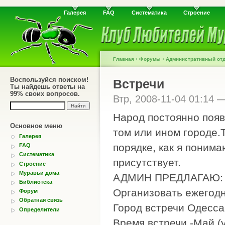
Галерея
FAQ
Систематика
Строение
›
›
Главная
Форумы
Административный от
Воспользуйся поиском!
Встречи
Ты найдешь ответы на
99% своих вопросов.
Втр, 2008-11-04 01:14 
Народ постоянно появ
Основное меню
том или ином городе.
Галерея
порядке, как я понима
FAQ
Систематика
присутствует.
Строение
Муравьи дома
АДМИН ПРЕДЛАГАЮ:
Библиотека
Организовать ежегодн
Форум
Обратная связь
Город встречи Одесса
Определители
Время встречи -Май (у