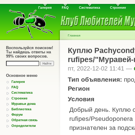
Галерея
FAQ
Систематика
Строение
Главная
Воспользуйся поиском!
Куплю Pachycondy
Ты найдешь ответы на
99% своих вопросов.
rufipes/"Муравей
пт, 2022-12-02 11:41 —
Основное меню
Тип объявления:
про
Галерея
Регион
FAQ
Систематика
Условия
Строение
Муравьи дома
Добрый день. Куплю 
Библиотека
Форум
rufipes/Pseudoponera
Обратная связь
Определители
признателен за подск