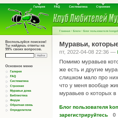
Галерея
FAQ
Систематика
Строение
›
›
Главная
Блоги
Блог пользователя kongol
Воспользуйся поиском!
Муравьи, которые
Ты найдешь ответы на
99% своих вопросов.
пт, 2022-04-08 22:36 —
Помимо муравьев кото
Основное меню
же есть и другие мура
Галерея
слишком мало про них
FAQ
Систематика
что у меня вообще жи
Строение
Муравьи дома
муравьев о которых в 
Библиотека
Форум
Обратная связь
Блог пользователя kon
Определители
0
зарегистрируйтесь