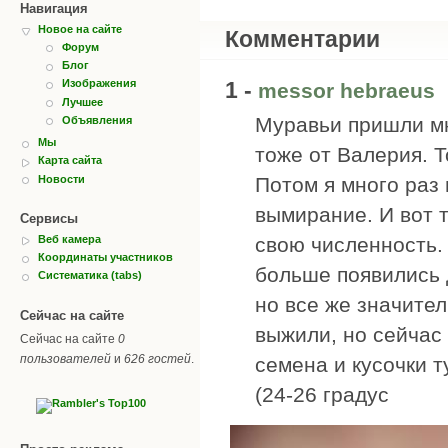
Навигация
Новое на сайте
Комментарии
Форум
Блог
1 -
Изображения
messor hebraeus
Лучшее
Муравьи пришли мн
Объявления
Мы
тоже от Валерия. Т
Карта сайта
Новости
Потом я много раз
вымирание. И вот 
Сервисы
Веб камера
свою численность. 
Координаты участников
больше появились 
Систематика (tabs)
но все же значите
Сейчас на сайте
выжили, но сейчас
Сейчас на сайте
0
пользователей
и
626 гостей
.
семена и кусочки 
(24-26 градус