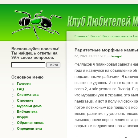
›
›
Главная
Блоги
Блог пользователя ko
Воспользуйся поиском!
Раритетные морфные кампы.
Ты найдешь ответы на
вс, 2021-11-21 15:03 —
kongol
99% своих вопросов.
Феллахов я планировал завести нав
года я наткнулся на объявление об
подсаженными рабочими. Я конечно 
Основное меню
спасти не удалось. И вот в марте э
Галерея
всего 2, и обе уехали во Львов)). 
FAQ
Систематика
что мурашки уже в Украине, это бы
Строение
haebraeus. И вот я получил своих к
Муравьи дома
потом потихоньку все пришло в норм
Библиотека
месяц, развитие ну уж очень плохое
Форум
личинок, после переселения они ср
Обратная связь
вскрыты и подрастают новые кокон
Определители