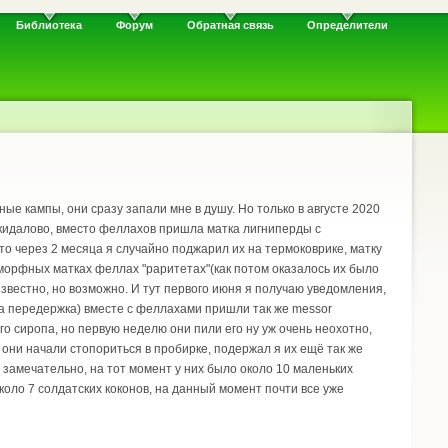
Библиотека
Форум
Обратная связь
Определители
ые кампы, они сразу запали мне в душу. Но только в августе 2020
е кидалово, вместо феллахов пришла матка лигниперды с
то через 2 месяца я случайно поджарил их на термоковрике, матку
х морфных матках феллах "раритетах"(как потом оказалось их было
 известно, но возможно. И тут первого июня я получаю уведомления,
ла передержка) вместе с феллахами пришли так же messor
ого сиропа, но первую неделю они пили его ну уж очень неохотно,
0 они начали стопориться в пробирке, подержал я их ещё так же
о замечательно, на тот момент у них было около 10 маленьких
коло 7 солдатских коконов, на данный момент почти все уже