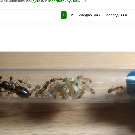
мментирования
или
3
войдите
зарегистрируйтесь
1
2
следующая ›
последняя »