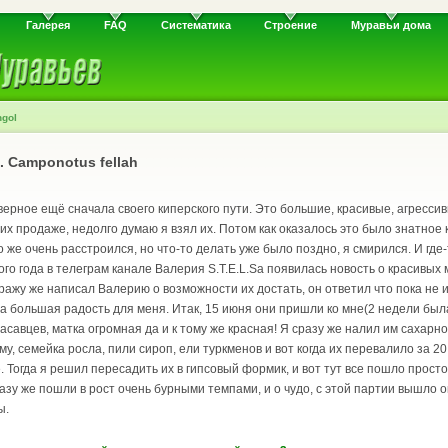
Галерея
FAQ
Систематика
Строение
Муравьи дома
ngol
 Camponotus fellah
ерное ещё сначала своего киперского пути. Это большие, красивые, агрессивн
 их продаже, недолго думаю я взял их. Потом как оказалось это было знатно
же очень расстроился, но что-то делать уже было поздно, я смирился. И где-
того года в телеграм канале Валерия S.T.E.L.Sа появилась новость о красивы
Я сражу же написал Валерию о возможности их достать, он ответил что пока не
ла большая радость для меня. Итак, 15 июня они пришли ко мне(2 недели бы
расавцев, матка огромная да и к тому же красная! Я сразу же налил им сахарн
у, семейка росла, пили сироп, ели туркменов и вот когда их перевалило за 2
. Тогда я решил пересадить их в гипсовый формик, и вот тут все пошло прост
азу же пошли в рост очень бурными темпами, и о чудо, с этой партии вышло о
ы.