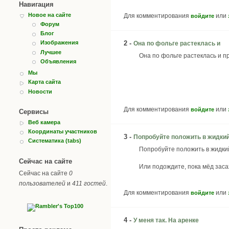
Навигация
Новое на сайте
Для комментирования
или
войдите
Форум
Блог
2 -
Изображения
Она по фольге растеклась и
Лучшее
Она по фольге растеклась и 
Объявления
Мы
Карта сайта
Новости
Для комментирования
или
войдите
Сервисы
Веб камера
Координаты участников
3 -
Попробуйте положить в жидки
Систематика (tabs)
Попробуйте положить в жидкий 
Сейчас на сайте
Или подождите, пока мёд засах
Сейчас на сайте
0
пользователей
и
411 гостей
.
Для комментирования
или
войдите
4 -
У меня так. На аренке