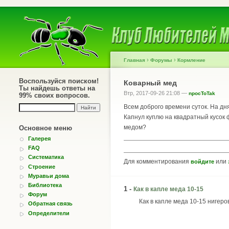
›
›
Главная
Форумы
Кормление
Воспользуйся поиском!
Коварный мед
Ты найдешь ответы на
Втр, 2017-09-26 21:08 —
npocToTak
99% своих вопросов.
Всем доброго времени суток. На дн
Капнул куплю на квадратный кусок 
медом?
Основное меню
Галерея
FAQ
Систематика
Для комментирования
или
войдите
Строение
Муравьи дома
Библиотека
1 -
Как в капле меда 10-15
Форум
Как в капле меда 10-15 нигеро
Обратная связь
Определители