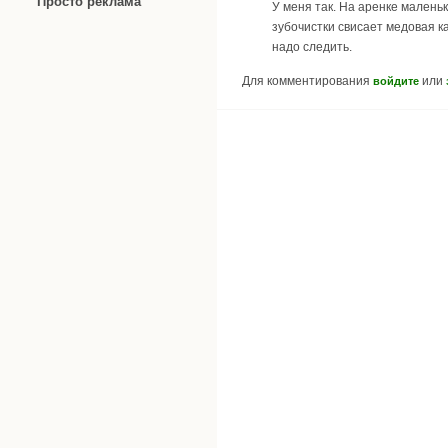
Просто реклама
У меня так. На аренке маленьк
зубочистки свисает медовая ка
надо следить.
Для комментирования
или
войдите