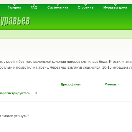
Галерея
FAQ
Систематика
Строение
Муравьи дома
ях у моей и без того маленькой колонии нигеров случилась беда. Игостили з
фотльги и поместил на арену. Через час взглянув ужаснулся, 10-15 мурашей у
‹ Дрозофилы
Мучник ›
0
зарегистрируйтесь
в смогли утонуть?