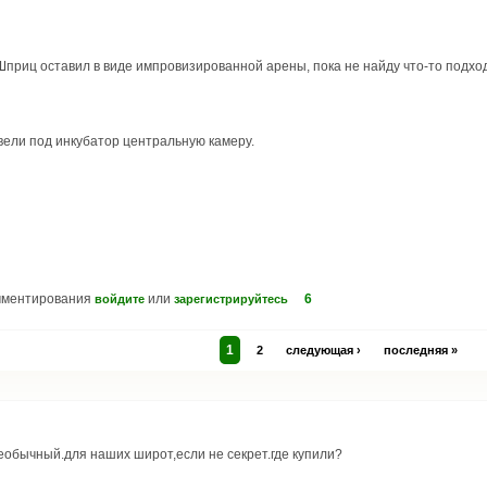
 Шприц оставил в виде импровизированной арены, пока не найду что-то подхо
твели под инкубатор центральную камеру.
мментирования
или
6
войдите
зарегистрируйтесь
1
2
следующая ›
последняя »
еобычный.для наших широт,если не секрет.где купили?