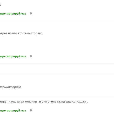
о
0
зарегистрируйтесь
озреваю что это темноторакс.
0
зарегистрируйтесь
 темноторакс.
 живёт начальная колония , и они очень уж на ваших похожи .
0
зарегистрируйтесь