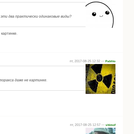
ь эти два практически одинаковые виды?
 картинке.
пт, 2017-08-25 12:32 —
Pablito
торакса даже не картинке.
пт, 2017-08-25 12:57 —
vitimof