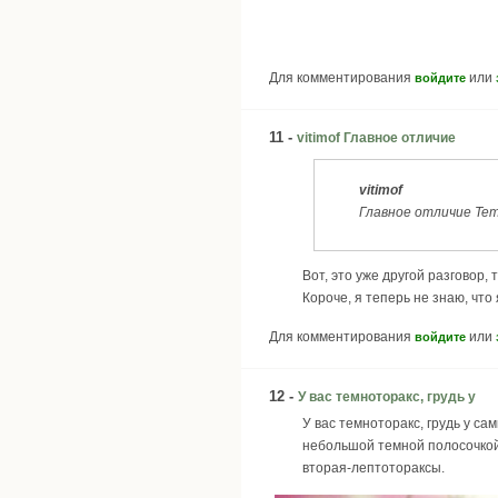
Для комментирования
или
войдите
11 -
vitimof Главное отличие
vitimof
Главное отличие Temn
Вот, это уже другой разговор, 
Короче, я теперь не знаю, что 
Для комментирования
или
войдите
12 -
У вас темноторакс, грудь у
У вас темноторакс, грудь у са
небольшой темной полосочкой 
вторая-лептотораксы.