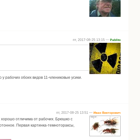
пт, 2017-08-25 13:15 —
Pablito
то у рабочих обоих видов 11-члениковые усики.
пт, 2017-08-25 13:51 —
Иван Викторович
ка хорошо отличима от рабочих. Брюшко с
нотонное. Первая картинка-темнотораксы,