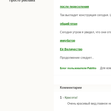
Просто реклама
после переселения
Так выгладит конструкция сегодня.
общий план
Сегодня утром я увидел, что они о
инкубатор
Её Величество
Продолжение следует...
Для ко
Блог пользователя Pablito
Комментарии
1 -
Красота!
Очень красивый вид,главное н