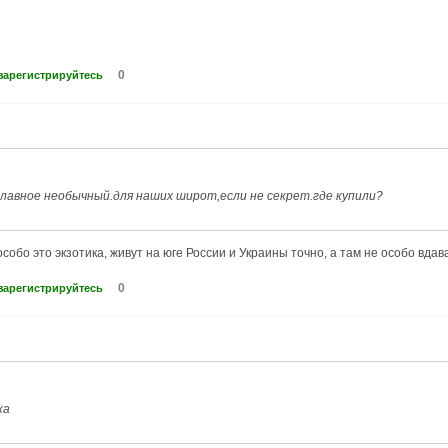
0
зарегистрируйтесь
главное необычный.для наших широт,если не секрет.где купили?
особо это экзотика, живут на юге России и Украины точно, а там не особо вдав
0
зарегистрируйтесь
ка