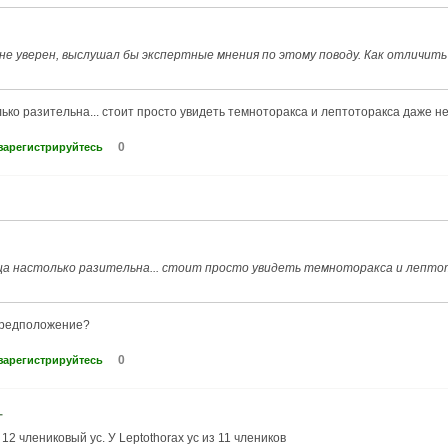
 не уверен, выслушал бы экспертные мнения по этому поводу. Как отличит
ько разительна... стоит просто увидеть темноторакса и лептоторакса даже не
0
зарегистрируйтесь
ца настолько разительна... стоит просто увидеть темноторакса и лепто
 предположение?
0
зарегистрируйтесь
-
12 члениковый ус. У Leptothorax ус из 11 члеников