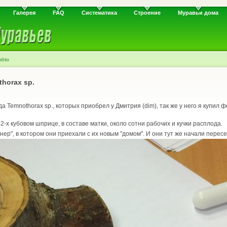
Галерея
FAQ
Систематика
Строение
Муравьи дома
lito
horax sp.
а Temnothorax sp., которых приобрел у Дмитрия (dim), так же у него я купил 
-х кубовом шприце, в составе матки, около сотни рабочих и кучки расплода.
нер", в котором они приехали с их новым "домом". И они тут же начали перес