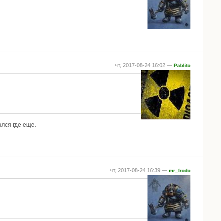
чт, 2017-08-24 16:02 —
Pablito
ался где еще.
чт, 2017-08-24 16:39 —
mr_frodo