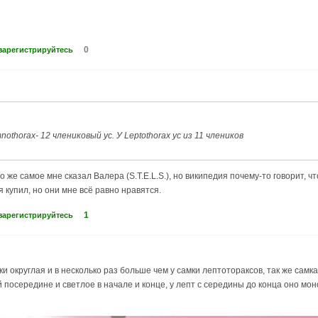
0
зарегистрируйтесь
othorax- 12 члениковый ус. У Leptothorax ус из 11 члеников
то же самое мне сказал Валера (S.T.E.L.S.), но википедия почему-то говорит, ч
я купил, но они мне всё равно нравятся.
1
зарегистрируйтесь
мки округлая и в несколько раз больше чем у самки лептотораксов, так же сам
посередине и светлое в начале и конце, у лепт с середины до конца оно мо