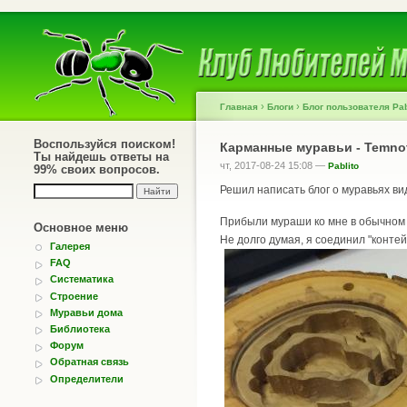
›
›
Главная
Блоги
Блог пользователя Pab
Воспользуйся поиском!
Карманные муравьи - Temnot
Ты найдешь ответы на
чт, 2017-08-24 15:08 —
Pablito
99% своих вопросов.
Решил написать блог о муравьях вид
Прибыли мураши ко мне в обычном 2
Основное меню
Не долго думая, я соединил "контей
Галерея
FAQ
Систематика
Строение
Муравьи дома
Библиотека
Форум
Обратная связь
Определители