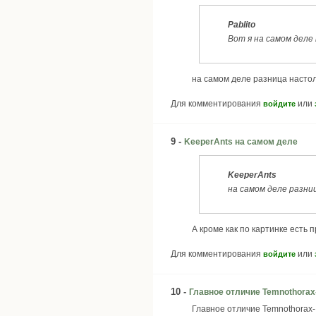
Pablito
Вот я на самом деле
на самом деле разница настол
Для комментирования
или
войдите
9 -
KeeperAnts на самом деле
KeeperAnts
на самом деле разни
А кроме как по картинке есть
Для комментирования
или
войдите
10 -
Главное отличие Temnothorax
Главное отличие Temnothorax- 