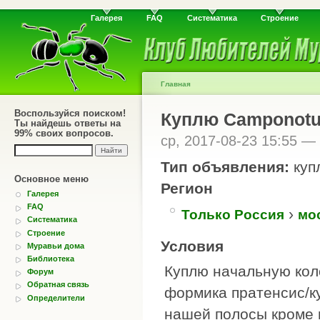
Галерея
FAQ
Систематика
Строение
Главная
Воспользуйся поиском!
Куплю Camponotu
Ты найдешь ответы на
99% своих вопросов.
ср, 2017-08-23 15:55 —
Тип объявления:
куп
Основное меню
Регион
Галерея
FAQ
›
Только Россия
мо
Систематика
Строение
Условия
Муравьи дома
Библиотека
Куплю начальную кол
Форум
Обратная связь
формика пратенсис/к
Определители
нашей полосы кроме 