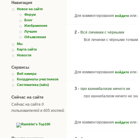
Навигация
Новое на сайте
Форум
Для комментирования
или
войдите
Блог
Изображения
Лучшее
2 -
Всё личинки с чёрными
Объявления
Всё личинки с чёрными точками
Мы
Карта сайта
Новости
Сервисы
Для комментирования
или
войдите
Веб камера
Координаты участников
Систематика (tabs)
3 -
про каннибализм ничего не
про каннибализм ничего не з
Сейчас на сайте
Сейчас на сайте
0
пользователей
и
605 гостей
.
Для комментирования
или
войдите