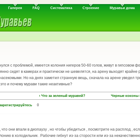
Галерея
FAQ
Систематика
Строение
Муравьи дома
нулся с проблемой, имеется колония нигеров 50-60 голов, живут в гипсовом ф
нно сидят в камерах и практически не шевелятся, на арену выходят крайне ре
насекомыми. Но на днях заметил странную вещь, сначала на арене уведел три
 это и почему мурави такие неактивные?
‹ Что за зеленый муравей?
Черные коконы 
0
зарегистрируйтесь
 что они впали в диопаузу , но чтобы убедиться , посмотрите на расплод , есл
лонию в холодильник . Рабочие гибнут из-за сторости или из-за некачественно