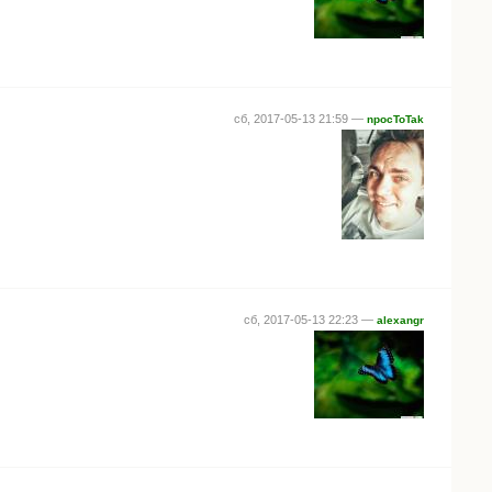
сб, 2017-05-13 21:59 —
npocToTak
сб, 2017-05-13 22:23 —
alexangr