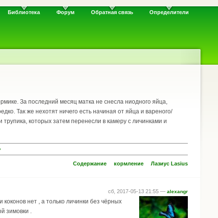
Библиотека
Форум
Обратная связь
Определители
ормике. За последний месяц матка не снесла ниодного яйца,
дко. Так же нехотят ничего есть начиная от яйца и вареного/
 трупика, которых затем перенесли в камеру с личинками и
›
Содержание
кормление
Лазиус Lasius
сб, 2017-05-13 21:55 —
alexangr
и коконов нет , а только личинки без чёрных
й зимовки .