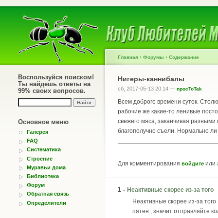
›
›
Главная
Форумы
Содержание
Воспользуйся поиском!
Нигеры-каннибалы
Ты найдешь ответы на
сб, 2017-05-13 20:14 —
npocToTak
99% своих вопросов.
Всем доброго времени суток. Столк
рабочие же какие-то ленивые постоя
свежего мяса, заканчивая разными 
Основное меню
благополучно съели. Нормально ли
Галерея
FAQ
Систематика
Строение
Для комментирования
или
войдите
Муравьи дома
Библиотека
Форум
1 -
Неактивные скорее из-за того
Обратная связь
Неактивные скорее из-за того ,
Определители
пятен , значит отправляйте ко