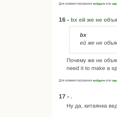
Для комментирования
или
войдите
зар
16 -
bx ей же не объ
bx
ей же не объя
Почему же не объя
need it to make a sp
Для комментирования
или
войдите
зар
17 -
.
Ну да, китаянка ве