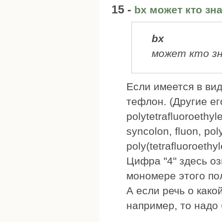
15 -
bx может кто зн
bx
может кто з
Если имеется в вид
тефлон. (Другие е
polytetrafluoroethyl
syncolon, fluon, pol
poly(tetrafluoroethyl
Цифра "4" здесь оз
мономере этого по
А если речь о како
например, то надо