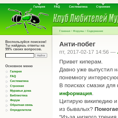
Галерея
FAQ
Систематика
Строение
›
›
Главная
Форумы
Содержание
Воспользуйся поиском!
Анти-побег
Ты найдешь ответы на
99% своих вопросов.
пт, 2017-02-17 14:56 —
Привет киперам.
Основное меню
Давно уже выпустил н
Галерея
понемногу интересуюс
FAQ
Систематика
В поисках смазки для
Строение
Муравьи дома
.
информация
Библиотека
Цитирую википедию и 
Форум
Обратная связь
из бывалых?
Помогае
Определители
"Из-за низкого трени