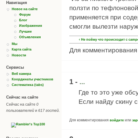
Навигация
ползти по тефлоновой
Новое на сайте
Форум
применяется при сод
Блог
смогли вылезти наруж
Изображения
Лучшее
Объявления
‹ Не пойму что происходит с camp
Мы
Для комментировани
Карта сайта
Новости
Сервисы
Веб камера
Координаты участников
1 -
...
Систематика (tabs)
Где то это уже обс
Сейчас на сайте
Если найду скину с
Сейчас на сайте
0
пользователей
и
617 гостей
.
Для комментирования
или
войдите
зар