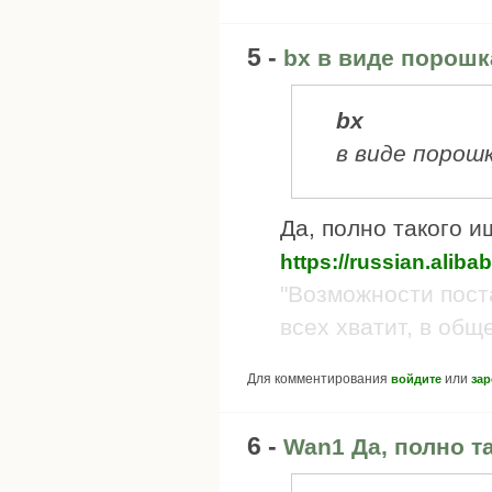
5 -
bx в виде порошк
bx
в виде порош
Да, полно такого и
https://russian.aliba
"Возможности пост
всех хватит, в обще
Для комментирования
или
войдите
зар
6 -
Wan1 Да, полно т