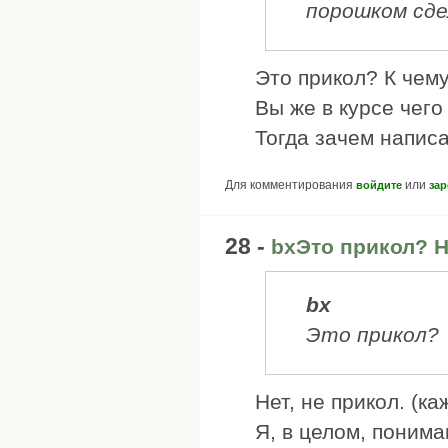
порошком сд
Это прикол? К чем
Вы же в курсе чего 
Тогда зачем напис
Для комментирования
или
войдите
зар
28 -
bxЭто прикол? Н
bx
Это прикол?
Нет, не прикол. (к
Я, в целом, понимаю