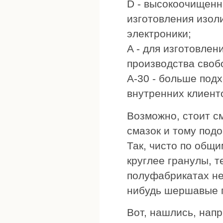
D - высокоочищенн
изготовления изол
электроники;
A - для изготовлен
производства своб
A-30 - больше под
внутренних клиент
Возможно, стоит с
смазок и тому под
Так, чисто по общ
круглее гранулы, т
полуфабрикатах не 
нибудь шершавые г
Вот, нашлись, напри