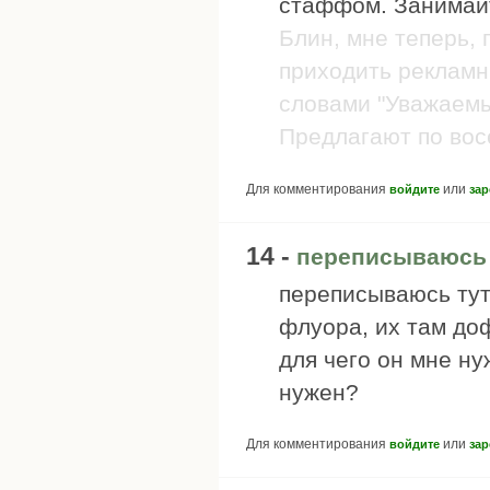
стаффом. Занимайт
Блин, мне теперь, 
приходить рекламн
словами "Уважаемы
Предлагают по восе
Для комментирования
или
войдите
зар
14 -
переписываюсь 
переписываюсь тут 
флуора, их там до
для чего он мне ну
нужен?
Для комментирования
или
войдите
зар