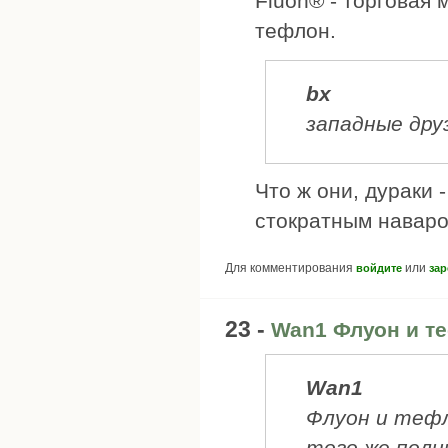
Fluon® - торговая 
тефлон.
bx
западные дру
Что ж они, дураки 
стократным наваром. 
Для комментирования
или
войдите
зар
23 -
Wan1 Флуон и те
Wan1
Флуон и тефл
того же поли