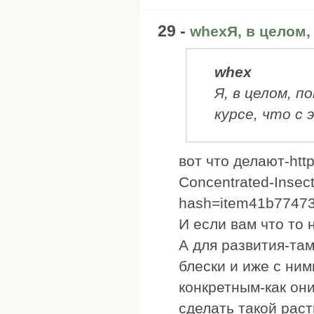
29 -
whexЯ, в целом,
whex
Я, в целом, п
курсе, что с 
вот что делают-http
Concentrated-Insec
hash=item41b7747
И если вам что то 
А для развития-там
блески и иже с ним
конкретным-как они
сделать такой раст