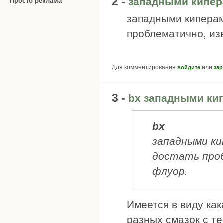
2 -
западными кипер
Просто реклама
западными киперам
проблематично, из
Для комментирования
или
войдите
зар
3 -
bx западными ки
bx
западными ки
достать проб
флуор.
Имеется в виду как
разных смазок с т