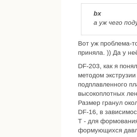
bx
а уж чего под
Вот уж проблема-то
приняла. )) Да у н
DF-203, как я поня
методом экструзии 
подплавленного пл
высокоплотных лент
Размер гранул окол
DF-16, в зависимо
T - для формования
формующихся давл