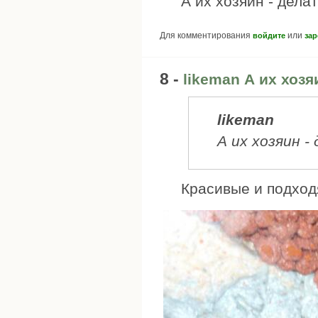
А их хозяин - дела
Для комментирования
или
войдите
зар
8 -
likeman А их хозя
likeman
А их хозяин -
Красивые и подхо