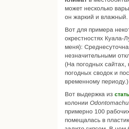
может несколько варь
он жаркий и влажный.
Вот для примера неко
окрестностях Куала-Л
меня): Среднесуточна
незначительными отк
(На погодных сайтах,
погодных сводок и по
временному периоду.)
Вот выдержка из
стат
колонии
Odontomachus
примерно 100 рабочих
помещалась в пластик
залито гипсом. В нем 