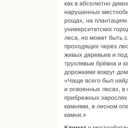
как в абсолютно диких
нарушенных местооби
рощах, на плантациях,
университетских город
леса, но может быть 
проходящих через лес
живых деревьев и под
трухлявые брёвна и к
дорожками вокруг дом
«Чаще всего был найд
и освоенных лесах, в 
прибрежных зарослях.
камнями, в лесном оп
камни.»
Климат
в местообитан