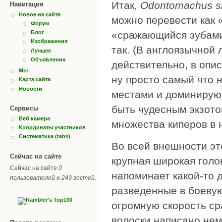
Итак,
Odontomachus si
Навигация
Новое на сайте
можно перевести как
Форум
«сражающийся зубами,
Блог
Изображения
так. (В англоязычной 
Лучшее
Объявления
действительно, в опис
Мы
ну просто самый что н
Карта сайта
Новости
местами и доминирующи
быть чудесным экзото
Сервисы
Веб камера
множества киперов в
Координаты участников
Систематика (tabs)
Во всей внешности эт
Сейчас на сайте
крупная широкая гол
Сейчас на сайте
0
напоминает какой-то 
пользователей
и
249 гостей
.
разведенные в боевую
огромную скорость ср
волоски написано нема