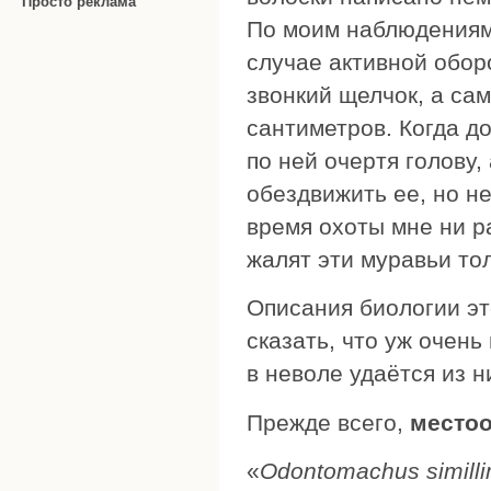
Просто реклама
По моим наблюдениям
случае активной обор
звонкий щелчок, а са
сантиметров. Когда д
по ней очертя голову,
обездвижить ее, но не
время охоты мне ни р
жалят эти муравьи то
Описания биологии это
сказать, что уж очен
в неволе удаётся из н
Прежде всего,
местоо
«
Odontomachus simill