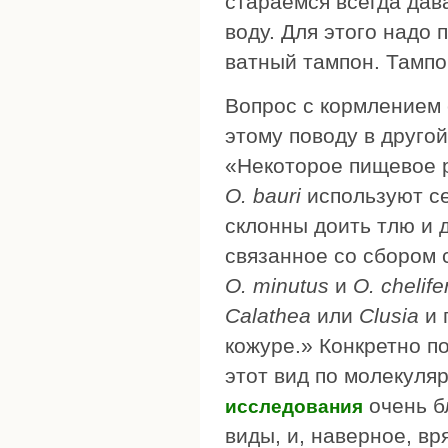
стараемся всегда да
воду. Для этого надо 
ватный тампон. Тампо
Вопрос с кормлением 
этому поводу в друго
«Некоторое пищевое р
O. bauri
используют се
склонны доить тлю и
связанное со сбором 
O. minutus
и
O. chelife
Calathea
или
Clusia
и 
кожуре.» Конкретно п
этот вид по молекуля
очень б
исследования
виды, и, наверное, вр