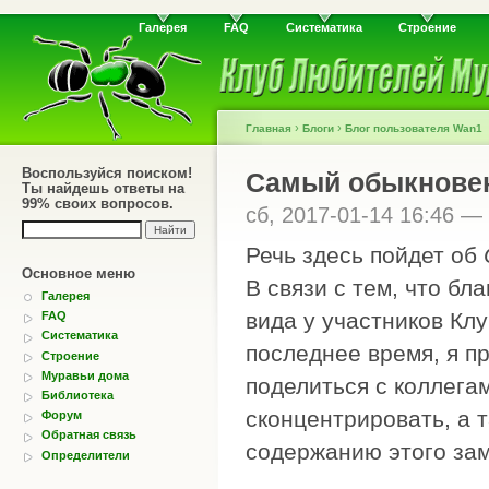
Галерея
FAQ
Систематика
Строение
›
›
Главная
Блоги
Блог пользователя Wan1
Воспользуйся поиском!
Самый обыкнове
Ты найдешь ответы на
99% своих вопросов.
сб, 2017-01-14 16:46 —
Речь здесь пойдет об
Основное меню
В связи с тем, что бл
Галерея
вида у участников Кл
FAQ
Систематика
последнее время, я п
Строение
Муравьи дома
поделиться с коллега
Библиотека
сконцентрировать, а 
Форум
Обратная связь
содержанию этого зам
Определители