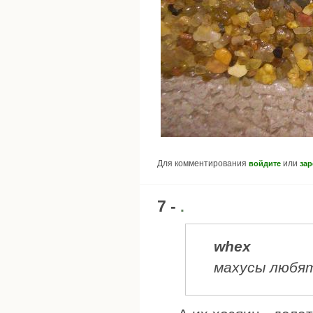
Для комментирования
или
войдите
зар
7 -
.
whex
махусы любя