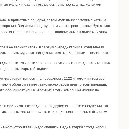
итая мелких гнезд, тут оказалось не менее десятка холмиков
ачала неприметные пещерки, потом маленькие земляные хатки, а
 верхние. Ведь земля под куполом и его окрестностями буквально
териала, поднятого на-гора шестиногими землекопами с нижних
в в ее верхних слоях, в первую очередь кальция, соединения
кислые почвы муравьи подщелачивают, карбонатные — подкисляют.
го для растительности засоления почвы. А сколько дополнительных
ляция почвы, изрытой ходами!
ских степей, выносят на поверхность 1122 кг земли на гектаре
ая таким образом земля равномерно рассыпана по всей площади,
, что особенно крупные и сочные ягоды земляники именно на
 с отверстиями посередине, но и другие странные сооружения. Вот
 две невысокие стеночки, то в виде туннеля, перекрытый сверху
х много, строителей, надо спешить. Ведь материал тогда хорош,