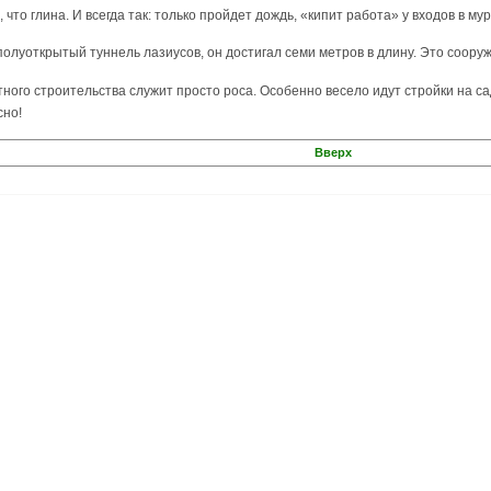
 что глина. И всегда так: только пройдет дождь, «кипит работа» у входов в му
олуоткрытый туннель лазиусов, он достигал семи метров в длину. Это соору
ого строительства служит просто роса. Особенно весело идут стройки на са
сно!
Вверх