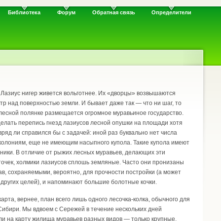
Библиотека
Форум
Обратная связь
Определители
 Лазиус нигер живется вольготнее. Их «дворцы» возвышаются
етр над поверхностью земли. И бывает даже так — что ни шаг, то
лесной полянке размещается огромное муравьиное государство.
делать перепись гнезд лазиусов лесной опушки на площади хотя
 вряд ли справился бы с задачей: иной раз буквально нет числа
олониям, еще не имеющим насыпного купола. Такие купола имеют
ники. В отличие от рыжих лесных муравьев, делающих эти
еточек, холмики лазиусов сплошь земляные. Часто они пронизаны
ав, сохраняемыми, вероятно, для прочности постройки (а может
ь других целей), и напоминают большие болотные кочки.
карта, вернее, план всего лишь одного лесочка-колка, обычного для
ибири. Мы вдвоем с Сережей в течение нескольких дней
и на карту жилища муравьев разных видов — только крупные,