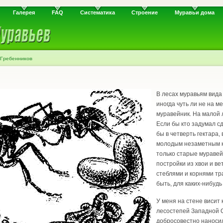
Галерея
FAQ
Систематика
Строение
Муравьи дома
.Гребенников
В лесах муравьям вида
иногда чуть ли не на м
муравейник. На малой 
Если бы кто задумал с
бы в четверть гектара,
молодым незаметным к
только старые муравей
постройки из хвои и в
стеблями и корнями тр
быть, для каких-нибуд
У меня на стене висит 
лесостепей Западной С
добросовестно наносил