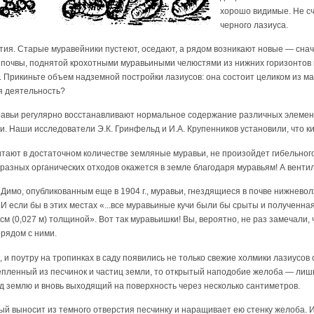
хорошо видимые. Не сч
черного лазиуса.
етия. Старые муравейники пустеют, оседают, а рядом возникают новые — сн
 почвы, поднятой крохотными муравьиными челюстями из нижних горизонтов в
 Прикиньте объем надземной постройки лазиусов: она состоит целиком из ма
я деятельность?
авьи регулярно восстанавливают нормальное содержание различных элементо
и. Наши исследователи Э.К. Гринфельд и И.А. Крупенников установили, что 
 обитают в достаточном количестве земляные муравьи, не произойдет гибельно
 разных органических отходов окажется в земле благодаря муравьям! А венти
Димо, опубликованным еще в 1904 г., муравьи, гнездящиеся в почве нижневолж
И если бы в этих местах «...все муравьиные кучи были бы срыты и полученн
 см (0,027 м) толщиной». Вот так муравьишки! Вы, вероятно, не раз замечали
рядом с ними.
 и поутру на тропинках в саду появились не только свежие холмики лазиусов
слепленный из песчинок и частиц земли, то открытый наподобие желоба — лишь
 землю и вновь выходящий на поверхность через несколько сантиметров.
ый выносит из темного отверстия песчинку и наращивает ею стенку желоба. И