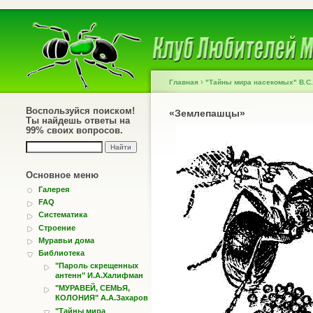
›
Главная
"Тайны мира насекомых" В.С
Воспользуйся поиском!
«Землепашцы»
Ты найдешь ответы на
99% своих вопросов.
Основное меню
Галерея
FAQ
Систематика
Строение
Муравьи дома
Библиотека
"Пароль скрещенных
антенн" И.А.Халифман
"МУРАВЕЙ, СЕМЬЯ,
КОЛОНИЯ" А.А.Захаров
"Тайны мира