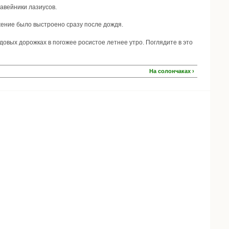
равейники лазиусов.
жение было выстроено сразу после дождя.
довых дорожках в погожее росистое летнее утро. Поглядите в это
На солончаках ›