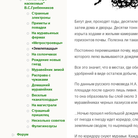
насекомых"
В.С.Гребенников
Странные
электроны
Бегут дни, проходят годы, десятил
Приметы и
повадки
затем дома и дворцы. Десятки тонн
На муравьиных
изрыта ходами и жилыми камерами.
фермах
горизонтов почвы. Полезна ли така
«Метростроевцы»
«Землепашцы»
Постоянно перемешивая почву, мур
На солончаках
которого легко вымываются дождям
Рождение новых
гнезд
Все это значит, что в местах, где
Муравейник зимой
удобрений в виде остатков добычи,
Расправа с
чужаками
По данным русского почвоведа Н.А. 
Домашний
муравейник
площади после одного лишь ливня. 
Веселые
то она образовала бы слой около 3
«канатоходцы»
муравейниках черных лазиусов или 
На магистрали
Страшный
...Ночью прошел небольшой дождик,
пришелец
от гнезда к гнезду идет коридор, 
Несколько советов
земляным сводом, то ныряющий под
Фулигинозусы
Форум
И по коридору снуют муравьи. Кажд