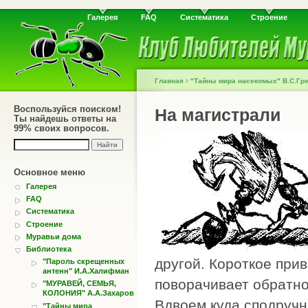
Галерея
FAQ
Систематика
Строение
›
Главная
"Тайны мира насекомых" В.С.Гр
Воспользуйся поиском!
На магистрали
Ты найдешь ответы на
99% своих вопросов.
Основное меню
Галерея
FAQ
Систематика
Строение
Муравьи дома
Библиотека
другой. Короткое прив
"Пароль скрещенных
антенн" И.А.Халифман
поворачивает обратно
"МУРАВЕЙ, СЕМЬЯ,
КОЛОНИЯ" А.А.Захаров
Вдвоем куда сподручн
"Тайны мира