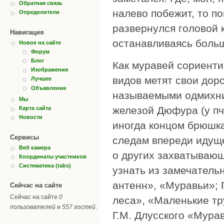
Обратная связь
налево побежит, то п
Определители
развернулся головой к
Навигация
останавливаясь больш
Новое на сайте
Форум
Блог
Как муравей сориенти
Изображения
видов метят свои дор
Лучшее
Объявления
называемыми одмихни
Мы
железой Дюфура (у пч
Карта сайта
Новости
иногда концом брюшка 
Сервисы
следам впереди идуще
Веб камера
о других захватываю
Координаты участников
Систематика (tabs)
узнать из замечатель
антенн», «Муравьи»; 
Сейчас на сайте
Сейчас на сайте
0
леса», «Маленькие тр
пользователей
и
557 гостей
.
Г.М. Длусского «Мура