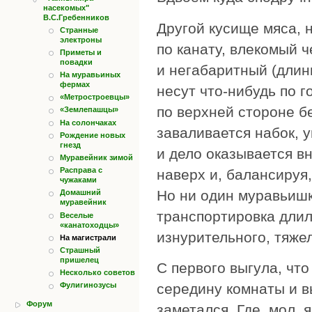
насекомых"
В.С.Гребенников
Другой кусище мяса, 
Странные
электроны
по канату, влекомый 
Приметы и
повадки
и негабаритный (длин
На муравьиных
фермах
несут что-нибудь по г
«Метростроевцы»
по верхней стороне б
«Землепашцы»
На солончаках
заваливается набок, у
Рождение новых
гнезд
и дело оказывается вн
Муравейник зимой
Расправа с
наверх и, балансируя
чужаками
Но ни один муравьишк
Домашний
муравейник
транспортировка длил
Веселые
«канатоходцы»
изнурительного, тяжел
На магистрали
Страшный
пришелец
С первого выгула, что
Несколько советов
середину комнаты и в
Фулигинозусы
Форум
заметался. Где, мол, 