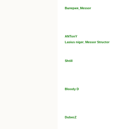
Валерия_Messor
ANTonY
,
Lasius niger
Messor Structor
Shtill
Bloody D
DubecZ