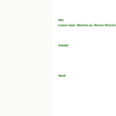
Мах
,
,
Lasiun niger
Myrmica sp
Messor Structor
Askalaf
Фрай