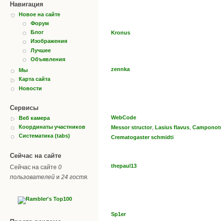
Навигация
Новое на сайте
Форум
Блог
Kronus
Изображения
Лучшее
Объявления
zennka
Мы
Карта сайта
Новости
Сервисы
WebCode
Веб камера
,
,
Координаты участников
Messor structor
Lasius flavus
Camponotu
Систематика (tabs)
Crematogaster schmidti
Сейчас на сайте
thepaul13
Сейчас на сайте
0
пользователей
и
24 гостя
.
Sp1er