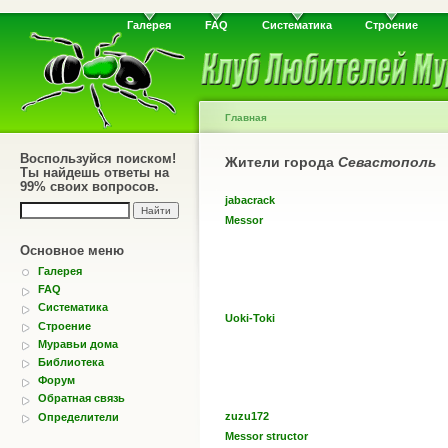
Галерея
FAQ
Систематика
Строение
Главная
Воспользуйся поиском!
Жители города
Севастополь
Ты найдешь ответы на
99% своих вопросов.
jabacrack
Messor
Основное меню
Галерея
FAQ
Систематика
Uoki-Toki
Строение
Муравьи дома
Библиотека
Форум
Обратная связь
zuzu172
Определители
Messor structor