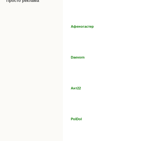
Просто реклама
Афеногастер
Daevorn
Ант22
PolDol