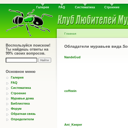
Галерея
FAQ
Систематика
Строение
Главная
Воспользуйся поиском!
Обладатели муравьев вида
So
Ты найдешь ответы на
99% своих вопросов.
NandeGud
Основное меню
Галерея
FAQ
Систематика
coffeein
Строение
Муравьи дома
Библиотека
Форум
Обратная связь
Определители
Ant_Keeper