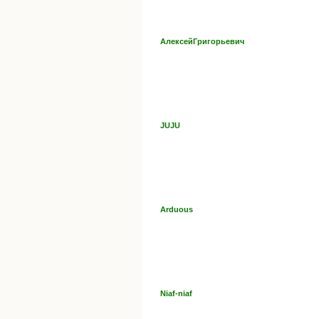
АлексейГригорьевич
JUJU
Arduous
Niaf-niaf