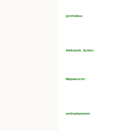
gorchakua
Aleksandr_Suslov
Мирмиэстет
andreykamenev