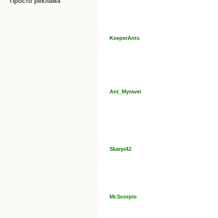
Просто реклама
KeeperAnts
Ant_Myravei
Skarpi42
Mr.Scorpio