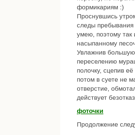
формикариям :)
Проснувшись утром
следы пребывания 
умею, поэтому так 
насыпанному песоч
Увлажнив большую 
переселению мураш
полочку, сцепив её
потом в суете не м
отверстие, обмота
действует безотказ
фоточки
Продолжение следу