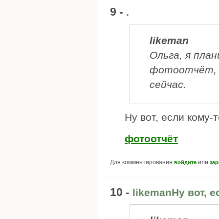
9 -
.
likeman
Ольга, я пла
фотоотчёт, т
сейчас.
Ну вот, если кому-т
фотоотчёт
Для комментирования
или
войдите
зар
10 -
likemanНу вот, е