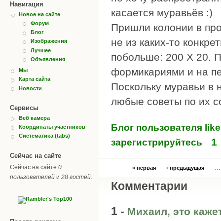
Навигация
касается муравьёв :)
Новое на сайте
Форум
Пришли колонии в про
Блог
не из каких-то конкр
Изображения
Лучшее
побольше: 200 Х 20. 
Объявления
формикариями и на пе
Мы
Карта сайта
Поскольку муравьи в н
Новости
любые советы по их 
Сервисы
Веб камера
Блог пользователя lik
Координаты участников
Систематика (tabs)
1
зарегистрируйтесь
Сейчас на сайте
Сейчас на сайте
0
…
« первая
‹ предыдущая
пользователей
и
28 гостей
.
Комментарии
1 -
Михаил, это каже