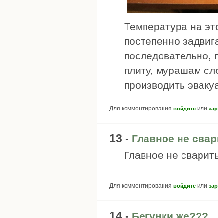
Температура на это
постепенно задвиг
последовательно, п
плиту, мурашам сло
производить эваку
Для комментирования
или
войдите
зар
13 -
Главное не свари
Главное не сварить
Для комментирования
или
войдите
зар
14 -
Бегунки же???