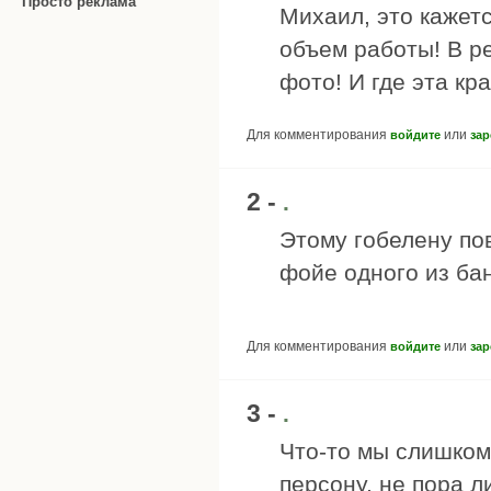
Просто реклама
Михаил, это кажет
объем работы! В р
фото! И где эта кр
Для комментирования
или
войдите
зар
2 -
.
Этому гобелену по
фойе одного из бан
Для комментирования
или
войдите
зар
3 -
.
Что-то мы слишко
персону, не пора л