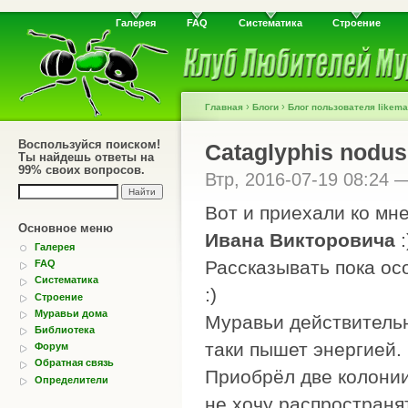
Галерея
FAQ
Систематика
Строение
›
›
Главная
Блоги
Блог пользователя likem
Воспользуйся поиском!
Cataglyphis nodus
Ты найдешь ответы на
99% своих вопросов.
Втр, 2016-07-19 08:24
Вот и приехали ко мне
Основное меню
Ивана Викторовича
:
Галерея
Рассказывать пока осо
FAQ
Систематика
:)
Строение
Муравьи дома
Муравьи действительн
Библиотека
таки пышет энергией.
Форум
Обратная связь
Приобрёл две колонии 
Определители
не хочу распространят