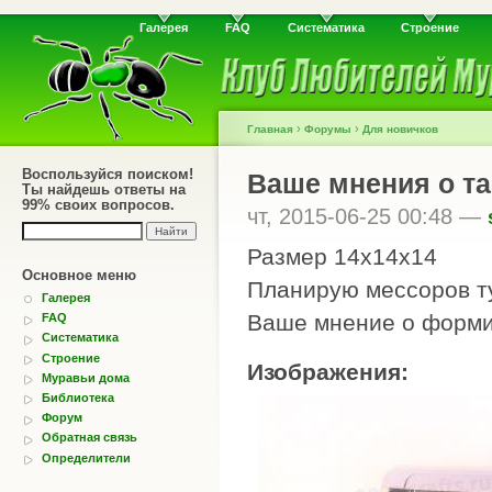
Галерея
FAQ
Систематика
Строение
›
›
Главная
Форумы
Для новичков
Воспользуйся поиском!
Ваше мнения о т
Ты найдешь ответы на
99% своих вопросов.
чт, 2015-06-25 00:48 —
Размер 14х14х14
Основное меню
Планирую мессоров ту
Галерея
Ваше мнение о форми
FAQ
Систематика
Строение
Изображения:
Муравьи дома
Библиотека
Форум
Обратная связь
Определители