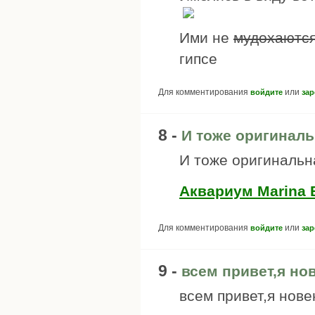
Ими не
мудохаютс
гипсе
Для комментирования
или
войдите
зар
8 -
И тоже оригинал
И тоже оригинальна
Аквариум Marina B
Для комментирования
или
войдите
зар
9 -
всем привет,я но
всем привет,я нове