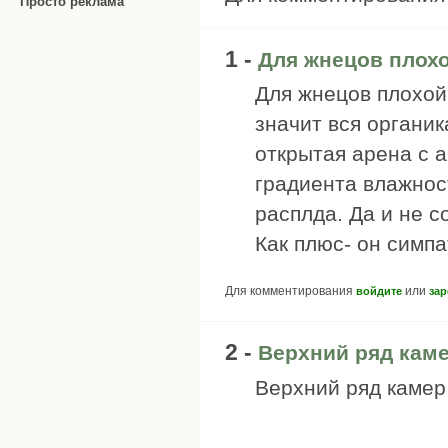
Просто реклама
1 -
Для жнецов плохо
Для жнецов плохой
значит вся органика
открытая арена с 
градиента влажност
расплда. Да и не с
Как плюс- он симпа
Для комментирования
или
войдите
зар
2 -
Верхний ряд каме
Верхний ряд камер