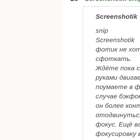
Screenshotik
snip
Screenshotik
фотик не хот
сфоткать.
Ждёте пока 
руками двига
поумаете в ф
случае бэкфо
он более кон
отодвинуться
фокус. Ещё 
фокусировку 