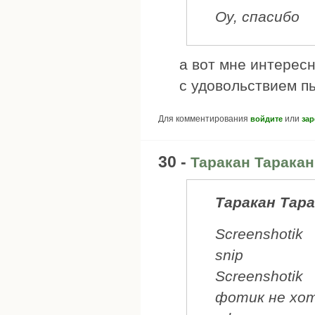
Оу, спасибо
а вот мне интерес
с удовольствием п
Для комментирования
или
войдите
зар
30 -
Таракан Тарака
Таракан Тар
Screenshotik
snip
Screenshotik
фотик не хот