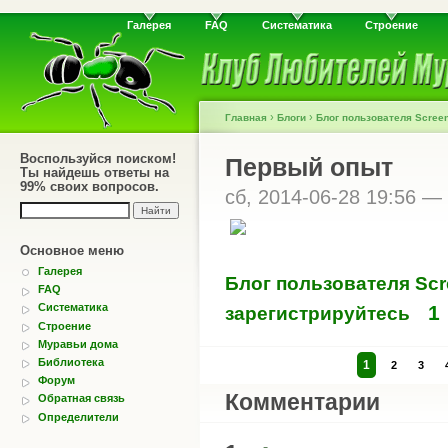
Галерея
FAQ
Систематика
Строение
›
›
Главная
Блоги
Блог пользователя Screen
Воспользуйся поиском!
Первый опыт
Ты найдешь ответы на
99% своих вопросов.
сб, 2014-06-28 19:56 —
Основное меню
Галерея
Блог пользователя Scr
FAQ
1
Систематика
зарегистрируйтесь
Строение
Муравьи дома
Библиотека
1
2
3
Форум
Комментарии
Обратная связь
Определители