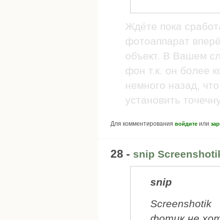
Ждёте пока сработ
фотоаппарат вперё
объект. В Вашем с
фон т.к. он более 
немного назад, что
установить точечн
Для комментирования
или
войдите
зар
28 -
snip Screenshoti
snip
Screenshotik
фотик не хот