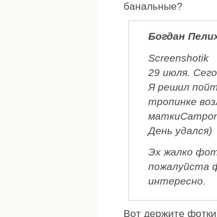
банальные?
Богдан Пели
Screenshotik
29 июля. Сег
Я решил пойт
тропинке возл
маткиCampono
День удался)
Эх жалко фот
пожалуйста ф
интересно.
Вот держите фотки