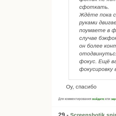
сфоткать.
Ждёте пока 
руками двига
поумаете в ф
случае бэкфо
он более кон
отодвинуться
фокус. Ещё 
фокусировку 
Оу, спасибо
Для комментирования
или
войдите
зар
29 -
Screenshotik sni