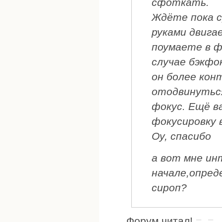
сфоткать.
Ждёте пока 
руками двига
поумаете в ф
случае бэкфо
он более кон
отодвинуться
фокус. Ещё 
фокусировку 
Оу, спасибо
а вот мне ин
начале,опред
сироп?
Форум читал!
=_=