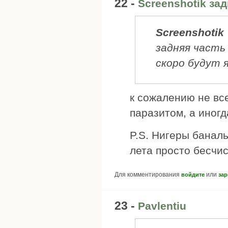
22 -
Screenshotik за
Screenshotik
задняя часть
скоро будут 
к сожалению не все
паразитом, а иногд
P.S. Нигеры баналь
лета просто бесчи
Для комментирования
или
войдите
зар
23 -
Pavlentiu