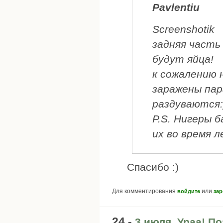
Pavlentiu
Screenshotik
задняя часть
будут яйца!
к сожалению 
заражены пар
раздуваются:
P.S. Нигеры 
их во время 
Спасибо :)
Для комментирования
или
войдите
зар
24 -
3 июля. Ураа! П