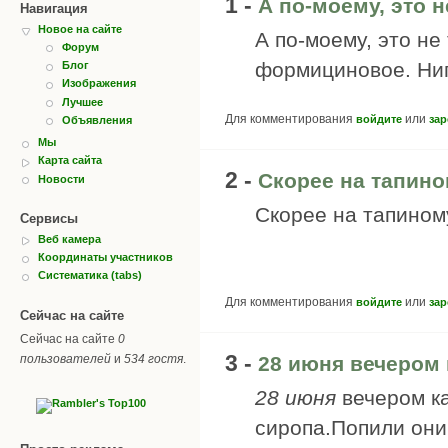
1 -
А по-моему, это н
Навигация
Новое на сайте
А по-моему, это не
Форум
формициновое. Ниг
Блог
Изображения
Лучшее
Для комментирования
или
войдите
зар
Объявления
Мы
Карта сайта
2 -
Скорее на тапино
Новости
Скорее на тапином
Сервисы
Веб камера
Координаты участников
Систематика (tabs)
Для комментирования
или
войдите
зар
Сейчас на сайте
Сейчас на сайте
0
3 -
пользователей
и
534 гостя
.
28 июня вечером 
28 июня
вечером к
сиропа.Попили они