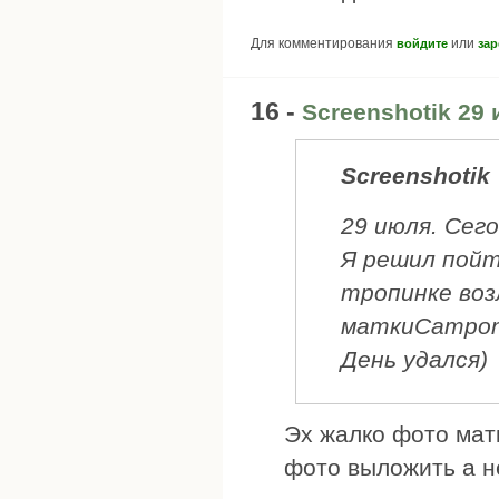
Для комментирования
или
войдите
зар
16 -
Screenshotik 29 
Screenshotik
29 июля. Сег
Я решил пойт
тропинке возл
маткиCampono
День удался)
Эх жалко фото мат
фото выложить а н