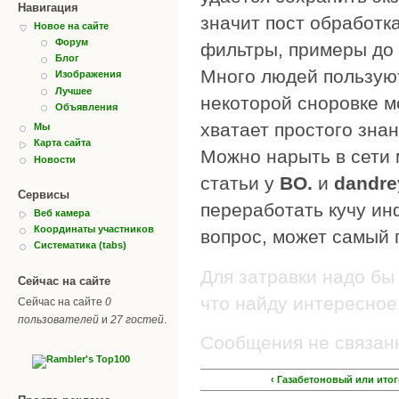
Навигация
значит пост обработк
Новое на сайте
Форум
фильтры, примеры до 
Блог
Много людей пользую
Изображения
Лучшее
некоторой сноровке м
Объявления
хватает простого знан
Мы
Карта сайта
Можно нарыть в сети 
Новости
статьи у
BO.
и
dandre
Сервисы
переработать кучу ин
Веб камера
Координаты участников
вопрос, может самый п
Систематика (tabs)
Для затравки надо бы 
Сейчас на сайте
что найду интересное
Сейчас на сайте
0
пользователей
и
27 гостей
.
Сообщения не связанн
‹ Газабетоновый или ит