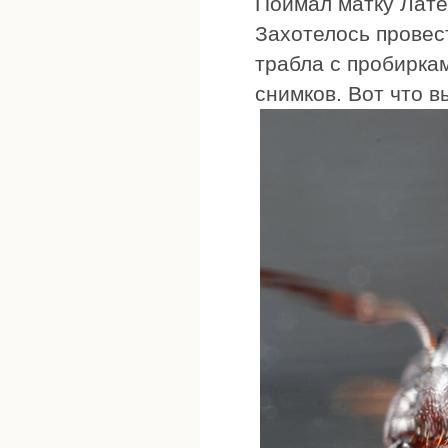
Поймал матку Латер
Захотелось провес
трабла с пробирка
снимков. Вот что 