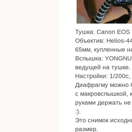
Тушка: Canon EOS
Объектив: Helios-4
65мм, купленные на
Вспышка: YONGNUO
ведущей на тушке.
Настройки: 1/200с,
Диафрагму можно б
с макровспышкой, 
руками держать не
:).
Это снимок исходни
размер.