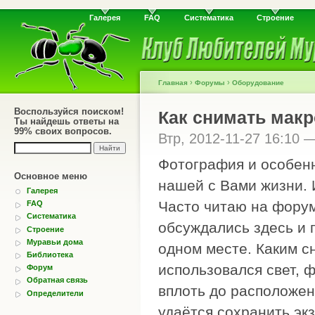
Галерея
FAQ
Систематика
Строение
›
›
Главная
Форумы
Оборудование
Воспользуйся поиском!
Как снимать макро
Ты найдешь ответы на
99% своих вопросов.
Втр, 2012-11-27 16:10 
Фотография и особен
Основное меню
нашей с Вами жизни. И
Галерея
Часто читаю на форум
FAQ
Систематика
обсуждались здесь и 
Строение
Муравьи дома
одном месте. Каким с
Библиотека
использовался свет, 
Форум
Обратная связь
вплоть до расположен
Определители
удаётся сохранить экз