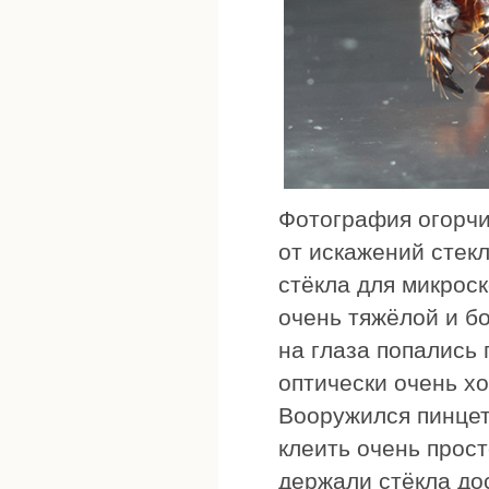
Фотография огорчи
от искажений стек
стёкла для микрос
очень тяжёлой и б
на глаза попались 
оптически очень х
Вооружился пинцет
клеить очень прост
держали стёкла до