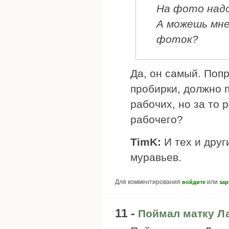
На фото над
А можешь мне
фоток?
Да, он самый. Поп
пробирки, должно п
рабочих, но за то 
рабочего?
TimK:
И тех и друг
муравьев.
Для комментирования
или
войдите
зар
11 -
Поймал матку Л