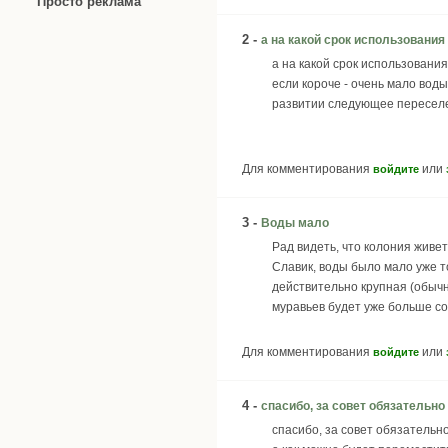
Просто реклама
2 -
а на какой срок использования
а на какой срок использовани
если короче - очень мало вод
развитии следующее переселе
Для комментирования
или
войдите
3 -
Воды мало
Рад видеть, что колония живет
Славик, воды было мало уже т
действительно крупная (обыч
муравьев будет уже больше со
Для комментирования
или
войдите
4 -
спасибо, за совет обязательно
спасибо, за совет обязательн