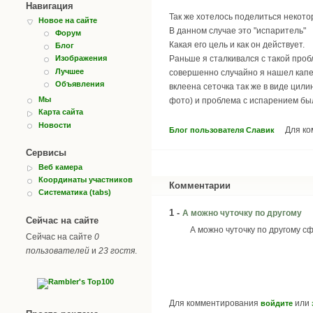
Навигация
Так же хотелось поделиться некот
Новое на сайте
В данном случае это "испаритель"
Форум
Какая его цель и как он действует.
Блог
Раньше я сталкивался с такой про
Изображения
Лучшее
совершенно случайно я нашел капел
Объявления
вклеена сеточка так же в виде цили
Мы
фото) и проблема с испарением бы
Карта сайта
Новости
Для к
Блог пользователя Славик
Сервисы
Веб камера
Координаты участников
Комментарии
Систематика (tabs)
1 -
А можно чуточку по другому
Сейчас на сайте
А можно чуточку по другому с
Сейчас на сайте
0
пользователей
и
23 гостя
.
Для комментирования
или
войдите