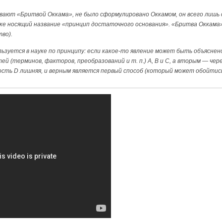
вают «Бритвой Оккама», не было сформулировано Оккамом, он всего лишь
ке носящий название «принцип достаточного основания». «Бритва Оккама»
во).
ьзуется в науке по принципу: если какое-то явление может быть объяснен
й (терминов, факторов, преобразований и т. п.) А, В и С, а вторым — чере
сть D лишняя, и верным является первый способ (который может обойтись