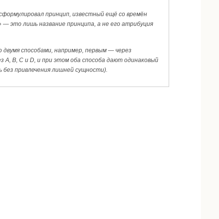
 сформулировал принцип, известный ещё со времён
 — это лишь название принципа, а не его атрибуция
о двумя способами, например, первым — через
з А, В, С и D, и при этом оба способа дают одинаковый
 без привлечения лишней сущности).