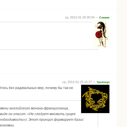
ср, 2012-01-25 00:34 —
Славик
ср, 2012-01-25 15:27 —
Ypsilonyt
тись без радикальных мер, почему бы так не
имени английского монаха-францисканца,
 виде он гласит: «Не следует множить сущее
необходимости»). Этот принцип формирует базис
кономии.