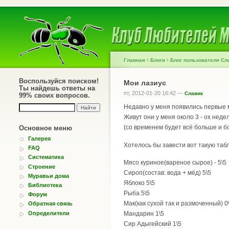
›
›
Главная
Блоги
Блог пользователя Сл
Воспользуйся поиском!
Мои лазиус
Ты найдешь ответы на
пт, 2012-01-20 16:42 —
Славик
99% своих вопросов.
Недавно у меня появились первые 
Живут они у меня около 3 - ох неде
(со временем будет всё больше и 
Основное меню
Галерея
Хотелось бы завести вот такую таб
FAQ
Систематика
Мясо куриное(вареное сырое) - 5\5
Строение
Сироп(состав: вода + мёд) 5\5
Муравьи дома
Яблоко 5\5
Библиотека
Рыба 5\5
Форум
Мак(как сухой так и размоченный) 0
Обратная связь
Определители
Мандарин 1\5
Сир Адыгейский 1\5