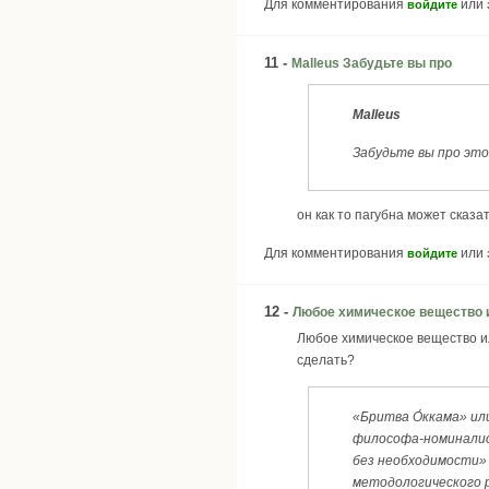
Для комментирования
или
войдите
11 -
Malleus Забудьте вы про
Malleus
Забудьте вы про это
он как то пагубна может сказа
Для комментирования
или
войдите
12 -
Любое химическое вещество 
Любое химическое вещество ил
сделать?
«Бритва О́ккама» ил
философа-номиналист
без необходимости» 
методологического р