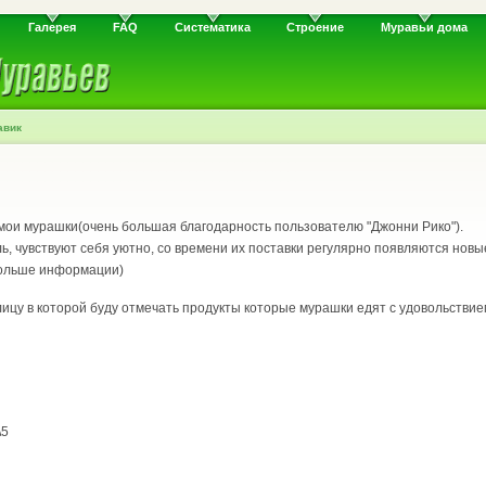
Галерея
FAQ
Систематика
Строение
Муравьи дома
авик
мои мурашки(очень большая благодарность пользователю "Джонни Рико").
ль, чувствуют себя уютно, со времени их поставки регулярно появляются новы
больше информации)
лицу в которой буду отмечать продукты которые мурашки едят с удовольствием
\5