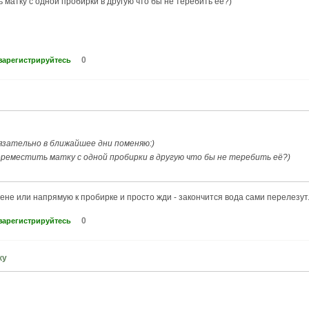
 матку с одной пробирки в другую что бы не теребить её?)
0
зарегистрируйтесь
бязательно в ближайшее дни поменяю:)
ереместить матку с одной пробирки в другую что бы не теребить её?)
ене или напрямую к пробирке и просто жди - закончится вода сами перелезут
0
зарегистрируйтесь
ку