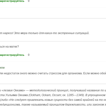
0
зарегистрируйтесь
т наркоз! Это мера только для каких-то экстренных ситуаций.
ться на матке?
0
зарегистрируйтесь
или
и недостаток оного можно считать стрессом для организма. Если можно обой
и «лезвие Оккама» — методологический принцип, получивший название по 
а Уильяма Оккама (Ockham, Ockam, Occam; ок. 1285—1349). В упрощенном
(либо «Не следует привлекать новые сущности без самой крайней на то 
едукционизма, также называемый принципом бережливости, или законом э