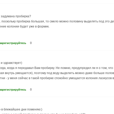
я задумана пробирка?
ы. поскольку пробирка большая, то смело можно половину выделять под это де
ние колонии будет уже в формик.
0
зарегистрируйтесь
 и здравствует)
огда, когда я передавал Вам пробирку. Не помню, предупредил ли я о том, чт
ная внутрь умещается), поэтому под воду выделить можно даже больше поло
тни - у меня сейчас в такой пробирке спокойно умещается колония лазиусов в
0
зарегистрируйтесь
о в ближайшее дни поменяю:)