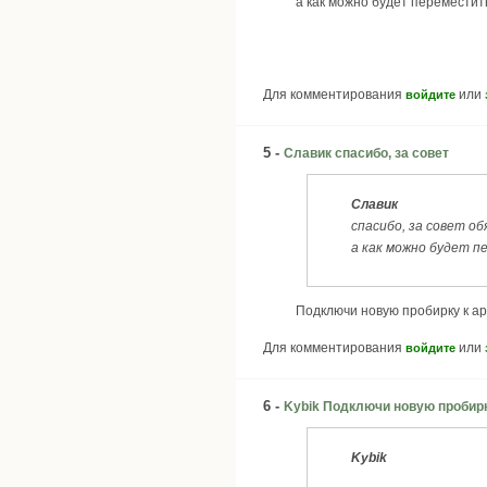
а как можно будет переместить
Для комментирования
или
войдите
5 -
Славик спасибо, за совет
Славик
спасибо, за совет о
а как можно будет п
Подключи новую пробирку к ар
Для комментирования
или
войдите
6 -
Kybik Подключи новую пробир
Kybik