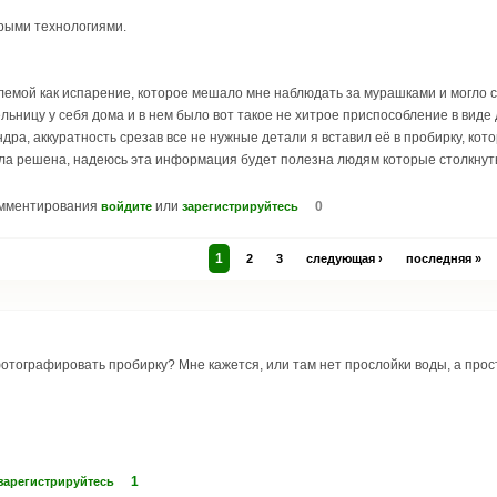
орыми технологиями.
блемой как испарение, которое мешало мне наблюдать за мурашками и могло 
ьницу у себя дома и в нем было вот такое не хитрое приспособление в виде
ндра, аккуратность срезав все не нужные детали я вставил её в пробирку, ко
ла решена, надеюсь эта информация будет полезна людям которые столкнутьс
омментирования
или
0
войдите
зарегистрируйтесь
1
2
3
следующая ›
последняя »
фотографировать пробирку? Мне кажется, или там нет прослойки воды, а прост
1
зарегистрируйтесь