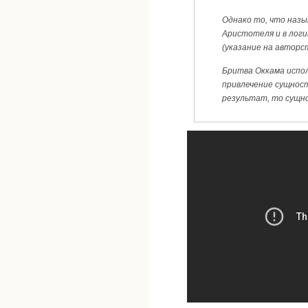
Однако то, что назы
Аристотеля и в логи
(указание на авторст
Бритва Оккама испол
привлечение сущносте
результат, то сущно