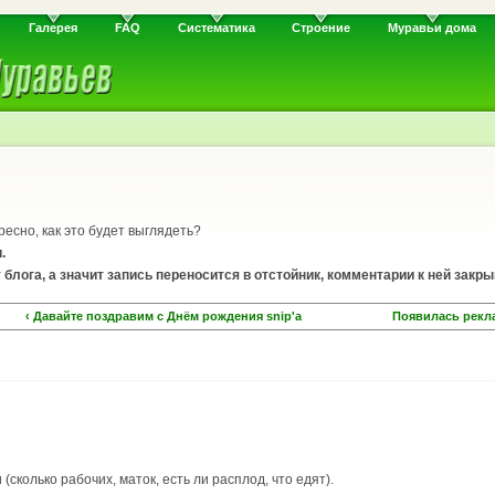
Галерея
FAQ
Систематика
Строение
Муравьи дома
ресно, как это будет выглядеть?
.
т блога, а значит запись переносится в отстойник, комментарии к ней закр
‹ Давайте поздравим с Днём рождения snip'а
Появилась реклам
сколько рабочих, маток, есть ли расплод, что едят).