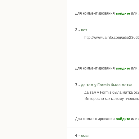
Для комментирования
или
войдите
2 -
вот
http://www.uainfo.com/ads/2366
Для комментирования
или
войдите
3 -
да там у Formis была матка
да там у Formis была матка ос
Интересно как к этому пчелов
Для комментирования
или
войдите
4 -
осы