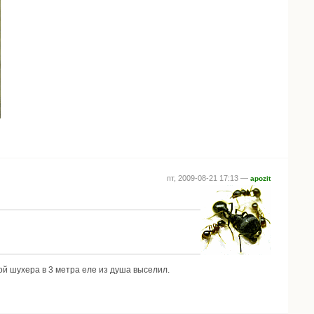
пт, 2009-08-21 17:13 —
apozit
ой шухера в 3 метра еле из душа выселил.