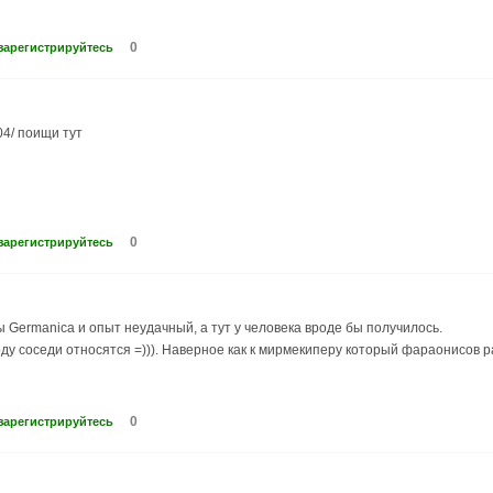
0
зарегистрируйтесь
04/ поищи тут
0
зарегистрируйтесь
ы Germanica и опыт неудачный, а тут у человека вроде бы получилось.
оду соседи относятся =))). Наверное как к мирмекиперу который фараонисов 
0
зарегистрируйтесь