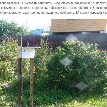
утеплял стены и оббивал их сайдингом. В одном месте под вагонкой обнаружил
эвакуировать гнездо в наскоро сбитый короб со стеклянной стенкой. Закрепил
он привести, но такая идея не понравилась моей жене. Ей и моих муравьёв уж