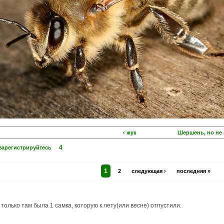
‹ жук
Шершень, но не 
4
зарегистрируйтесь
1
2
следующая ›
последняя »
только там была 1 самка, которую к лету(или весне) отпустили.