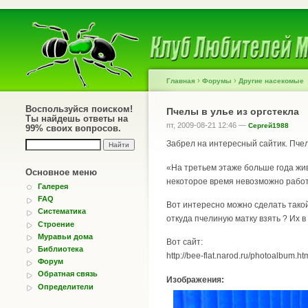
›
›
Главная
Форумы
Другие насекомые
Воспользуйся поиском!
Пчелы в улье из оргстекла
Ты найдешь ответы на
пт, 2009-08-21 12:46 —
Сергей1988
99% своих вопросов.
Забрел на интересный сайтик. Пчел
«На третьем этаже больше года жив
Основное меню
некоторое время невозможно работ
Галерея
FAQ
Вот интересно можно сделать такой
Систематика
откуда пчелиную матку взять ? Их в
Строение
Муравьи дома
Вот сайт:
Библиотека
http://bee-flat.narod.ru/photoalbum.ht
Форум
Обратная связь
Изображения:
Определители