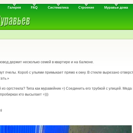
Галерея
FAQ
Систематика
Строение
Муравьи дома
овод держит несколько семей в квартире и на балконе.
ут пчелы. Короб с ульями примыкает прямо к окну. В стекле вырезано отверс
ать.»
 из оргстекла? Типа как муравейник =) Соединить его трубкой с улицей. Меда
 пробирках кто высылает =)))
ml