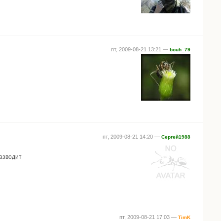
пт, 2009-08-21 13:21 —
bouh_79
пт, 2009-08-21 14:20 —
Сергей1988
разводит
пт, 2009-08-21 17:03 —
TimK