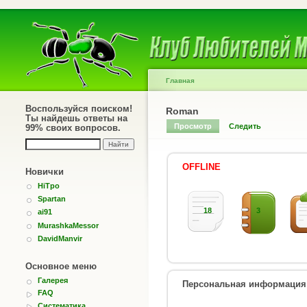
Главная
Воспользуйся поиском!
Roman
Ты найдешь ответы на
Просмотр
Следить
99% своих вопросов.
OFFLINE
Новички
HiTpo
Spartan
18
3
ai91
MurashkaMessor
DavidManvir
Основное меню
Галерея
Персональная информация
FAQ
Систематика