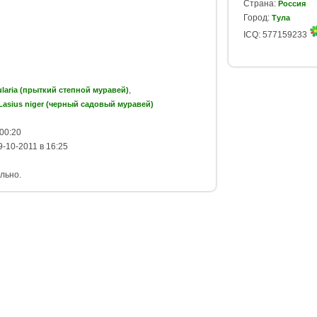
Страна:
Россия
Город:
Тула
ICQ: 577159233
,
cularia (прыткий степной муравей)
Lasius niger (черный садовый муравей)
00:20
-10-2011 в 16:25
льно.