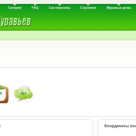
Галерея
FAQ
Систематика
Строение
Муравьи дома
0
417
:
Координаты пол