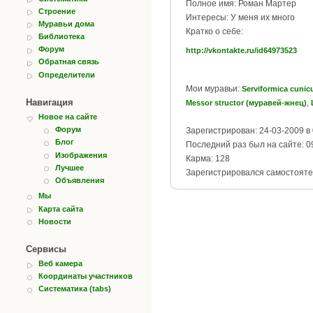
Полное имя: Роман Мартeр
Строение
Интересы: У меня их много
Муравьи дома
Кратко о себе:
Библиотека
Форум
http://vkontakte.ru/id64973523
Обратная связь
Определители
Мои муравьи:
Serviformica cuni
Навигация
,
Messor structor (муравей-жнец)
Новое на сайте
Форум
Зарегистрирован: 24-03-2009 в 
Блог
Последний раз был на сайте: 09
Изображения
Карма: 128
Лучшее
Зарегистрировался самостояте
Объявления
Мы
Карта сайта
Новости
Сервисы
Веб камера
Координаты участников
Систематика (tabs)