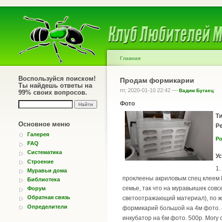
Главная
Воспользуйся поиском!
Продам формикарии
Ты найдешь ответы на
пт, 2020-01-10 22:42 —
Вадим Бугаец
99% своих вопросов.
Фото
Т
Основное меню
Р
Галерея
Ро
FAQ
Систематика
У
Строение
1.
Муравьи дома
проклеены акриловым спец клеем К
Библиотека
семье, так что на муравьишек сов
Форум
Обратная связь
светоотражающий материал), по же
Определители
формикарий большой на 4м фото. 4
инкубатор на 6м фото. 500р. Могу 