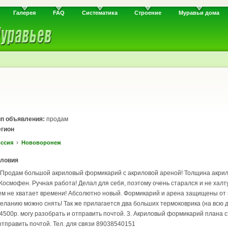
Галерея
FAQ
Систематика
Строение
Муравьи дома
ип объявления:
продам
егион
›
ссия
Нововоронеж
словия
 Продам большой акриловый формикарий с акриловой ареной! Толщина акрил
осмофен. Ручная работа! Делал для себя, поэтому очень старался и не халт
сем не хватает времени! Абсолютно новый. Формикарий и арена защищены от 
ланию можно снять! Так же прилагается два больших термоковрика (на всю д
500р. могу разобрать и отправить почтой. 3. Акриловый формикарий плана ст
отправить почтой. Тел. для связи 89038540151