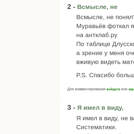
2 -
Всмысле, не
Всмысле, не понял
Муравьёв фоткал я
на антклаб.ру
По таблице Длусско
а зрение у меня оч
вживую видеть мато
P.S. Спасибо больш
Для комментирования
или
войдите
зар
3 -
Я имел в виду,
Я имел в виду, не
Систематики.