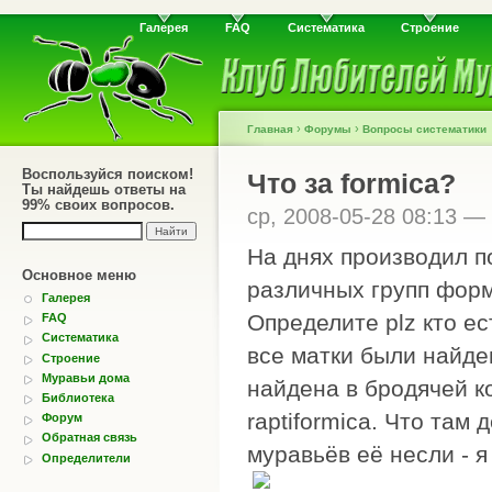
Галерея
FAQ
Систематика
Строение
›
›
Главная
Форумы
Вопросы систематики
Воспользуйся поиском!
Что за formica?
Ты найдешь ответы на
99% своих вопросов.
ср, 2008-05-28 08:13 —
На днях производил 
Основное меню
различных групп форм
Галерея
Определите plz кто ес
FAQ
Систематика
все матки были найде
Строение
Муравьи дома
найдена в бродячей к
Библиотека
raptiformica. Что там
Форум
Обратная связь
муравьёв её несли - я
Определители