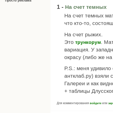
Просто реклама
1 -
На счет темных
На счет темных мат
что кто-то, состоя
На счет рыжих.
Это
. Ма
трункорум
вариация. У запад
окрасу (либо же на
P.S.: меня удивило
антклаб.ру) взяли 
Галереи и как видн
+ таблицы Длусског
Для комментирования
или
войдите
зар