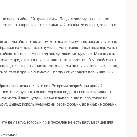
т ни одного яйца. Ей нужна семья. Подселение муравьев ее же
Естественно напрашивается привить ей коконы ее или родственного
я это, мы обычно полагаем, что она не сможет вырастить личинок
браться из кокона, тоже нужна помощь извне. Такую помощь матка
о не обязательно прямо перед «вылуплением» муравья. Можно дать
том не придется ждать, пока кокон кто-то вскроет. Вся проблема в
 шприца со стороны головы куколки. Если рвать со стороны брюшка,
сываются в пробирку к матке. Всегда есть процент погибших. Они
рактика показывает, что нет. Во время разработки данной
троительству и т.п. Однако муравьи подрода Formica на момент
ак чистый лист бумаги. Матка в дополнение к нему также не
умрут. Вывод: используем коконы сервиформик, но никак не формик.
. это не лазиус, который приспособлен не есть пару месяцев для
ормикарий.