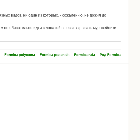
зных видов, ни один из которых, к сожалению, не дожил до
ем не обязательно идти с лопатой в лес и вырывать муравейники.
Formica polyctena
Formica pratensis
Formica rufa
Род Formica