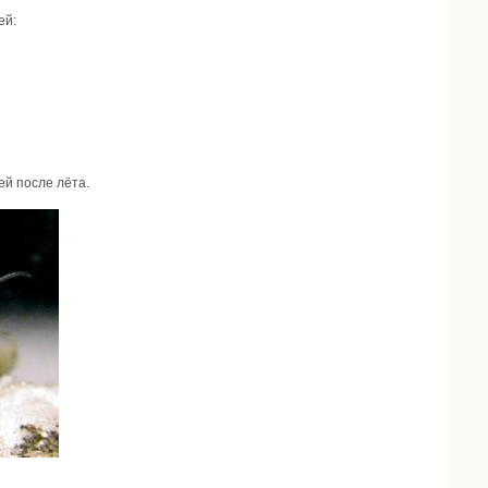
ей:
ей после лёта.