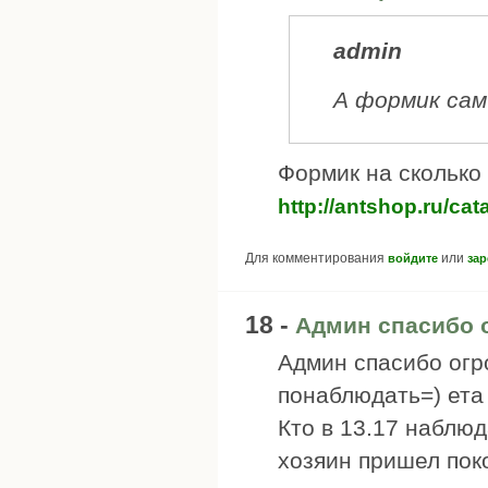
admin
А формик сам
Формик на сколько 
http://antshop.ru/ca
Для комментирования
или
войдите
зар
18 -
Админ спасибо 
Админ спасибо огр
понаблюдать=) ета
Кто в 13.17 наблю
хозяин пришел поко