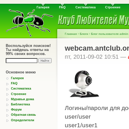
Галерея
FAQ
Систематика
Строение
›
›
Главная
Блоги
Блог пользователя admin
Воспользуйся поиском!
webcam.antclub.o
Ты найдешь ответы на
99% своих вопросов.
пт, 2011-09-02 10:51 —
Основное меню
Галерея
FAQ
Систематика
Строение
Муравьи дома
Библиотека
Логины/пароли для до
Форум
Обратная связь
user/user
Определители
user1/user1