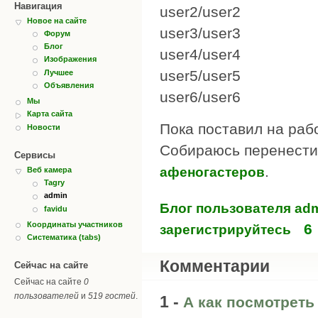
Навигация
user2/user2
Новое на сайте
user3/user3
Форум
Блог
user4/user4
Изображения
user5/user5
Лучшее
Объявления
user6/user6
Мы
Карта сайта
Пока поставил на раб
Новости
Собираюсь перенести
Сервисы
.
афеногастеров
Веб камера
Tagry
admin
Блог пользователя ad
favidu
Координаты участников
6
зарегистрируйтесь
Систематика (tabs)
Комментарии
Сейчас на сайте
Сейчас на сайте
0
пользователей
и
519 гостей
.
1 -
А как посмотреть