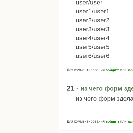
user/user
user1/user1
user2/user2
user3/user3
user4/user4
user5/user5
user6/user6
Для комментирования
или
войдите
зар
21 -
из чего форм зд
из чего форм здел
Для комментирования
или
войдите
зар