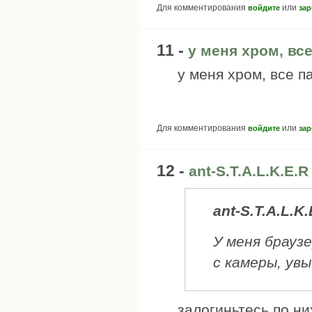
Для комментирования
или
войдите
зар
11 -
у меня хром, вс
у меня хром, все п
Для комментирования
или
войдите
зар
12 -
ant-S.T.A.L.K.E.
ant-S.T.A.L.K.
У меня брауз
с камеры, увы
залогиньтесь по ни