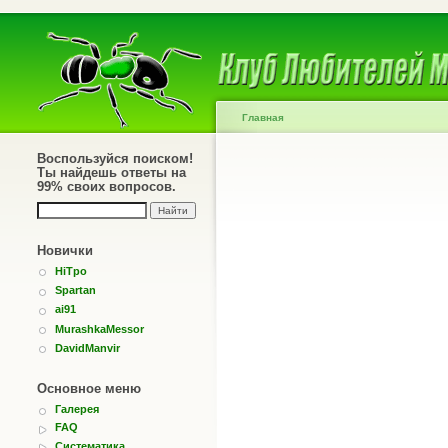
Главная
Воспользуйся поиском!
Ты найдешь ответы на
99% своих вопросов.
Новички
HiTpo
Spartan
ai91
MurashkaMessor
DavidManvir
Основное меню
Галерея
FAQ
Систематика